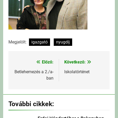
Megjelölt:
igazgató
nyugdíj
Előző:
Következő:
Bejegyzés
navigáció
Betlehemezés a 2./a-
Iskolatörténet
ban
További cikkek: