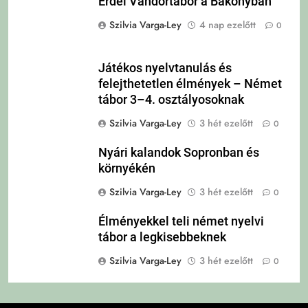
Erdei Vándortábor a Bakonyban
Szilvia Varga-Ley
4 nap ezelőtt
0
Játékos nyelvtanulás és
felejthetetlen élmények – Német
tábor 3–4. osztályosoknak
Szilvia Varga-Ley
3 hét ezelőtt
0
Nyári kalandok Sopronban és
környékén
Szilvia Varga-Ley
3 hét ezelőtt
0
Élményekkel teli német nyelvi
tábor a legkisebbeknek
Szilvia Varga-Ley
3 hét ezelőtt
0