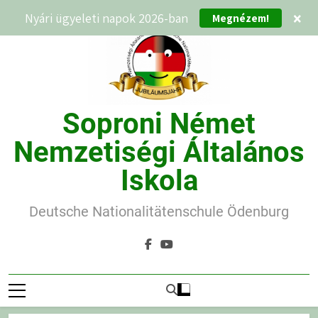
Ugrás
Megnézem!
Nyári ügyeleti napok 2026-ban
×
a
tartalomra
Soproni Német
Nemzetiségi Általános
Iskola
Deutsche Nationalitätenschule Ödenburg