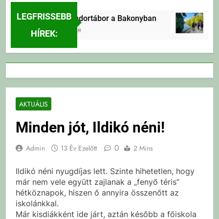
LEGFRISSEBB
Erdei Vándortábor a Bakonyban
E
4 Nap Ezelőtt
4 
HÍREK:
AKTUÁLIS
Minden jót, Ildikó néni!
0
Admin
13 Év Ezelőtt
2 Mins
Ildikó néni nyugdíjas lett. Szinte hihetetlen, hogy
már nem vele együtt zajlanak a „fenyő téris”
hétköznapok, hiszen ő annyira összenőtt az
iskolánkkal.
Már kisdiákként ide járt, aztán később a főiskola