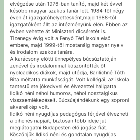
elvégzése után 1976-ban tanító, majd két évvel
később magyar szakos tanár lett. 1984-től négy
éven át igazgatóhelyettesként,majd 1988-tól
igazgatóként állt az intézményünk élén. Ebben az
évben vehette át Miniszteri dicséretét is.
Tizenegy évig volt a Fenyő Téri Iskola első
embere, majd 1999-től mostanáig magyar nyelv
és irodalom szakos tanára.
A karácsony előtti ünnepélyes búcsúztatóján
zenével és irodalommal köszöntötték őt
nyolcadikos diákok, majd utódja, Barilichné Tóth
Rita méltatta munkásságát. Volt kollégái, az iskola
tantestülete jókedvvel és élvezettel hallgatta
Ildikó néni néhol humoros, néhol nosztalgikus
visszaemlékezéseit. Búcsúajándékunk egy soproni
akvarellkép volt.
Ildikó néni nyugdíjas pedagógus férjével élvezheti
a pihenés napjait, biztosan több ideje jut
meglátogatni Budapesten élő jogász fiát.
Köszönjük Ildikó néni és gondtalan nyugdíjas