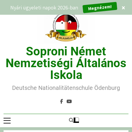
Ugrás
Nyári ügyeleti napok 2026-ban
×
Megnézem!
a
tartalomra
Soproni Német
Nemzetiségi Általános
Iskola
Deutsche Nationalitätenschule Ödenburg