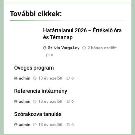
További cikkek:
Határtalanul 2026 – Értékelő óra
és Témanap
Szilvia Varga-Ley
2 hónap ezelőtt
0
Öveges program
admin
13 év ezelőtt
0
Referencia intézmény
admin
13 év ezelőtt
0
Szórakozva tanulás
admin
13 év ezelőtt
0