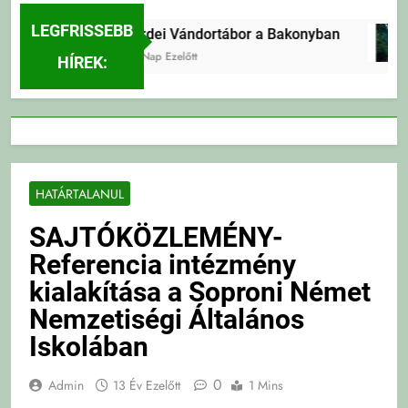
LEGFRISSEBB
Erdei Vándortábor a Bakonyban
1 Nap Ezelőtt
HÍREK:
HATÁRTALANUL
SAJTÓKÖZLEMÉNY-
Referencia intézmény
kialakítása a Soproni Német
Nemzetiségi Általános
Iskolában
0
Admin
13 Év Ezelőtt
1 Mins