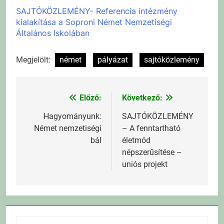
SAJTÓKÖZLEMÉNY- Referencia intézmény
kialakítása a Soproni Német Nemzetiségi
Általános Iskolában
Megjelölt:
német
pályázat
sajtóközlemény
Előző:
Következő:
Bejegyzés
navigáció
Hagyományunk:
SAJTÓKÖZLEMÉNY
Német nemzetiségi
– A fenntartható
bál
életmód
népszerűsítése –
uniós projekt