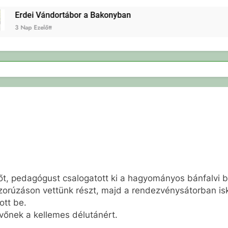
Erdei Vándortábor a Bakonyban
3 Nap Ezelőtt
őt, pedagógust csalogatott ki a hagyományos bánfalvi b
oszorúzáson vettünk részt, majd a rendezvénysátorban isk
ott be.
vőnek a kellemes délutánért.