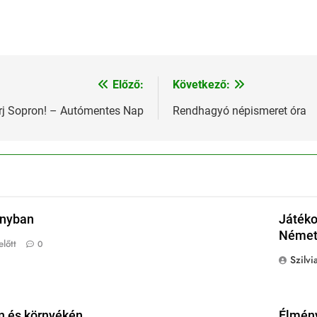
Előző:
Következő:
rj Sopron! – Autómentes Nap
Rendhagyó népismeret óra
onyban
Játéko
Német 
lőtt
0
Szilvi
n és környékén
Élmény