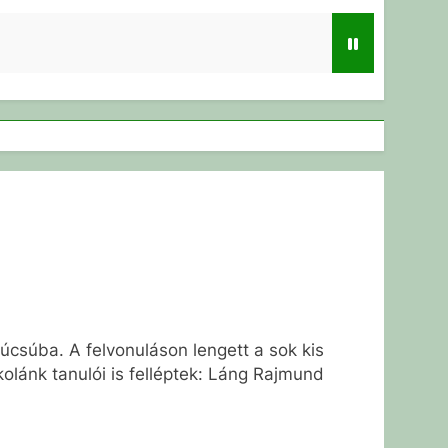
úcsúba. A felvonuláson lengett a sok kis
olánk tanulói is felléptek: Láng Rajmund