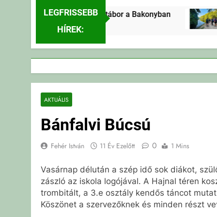
LEGFRISSEBB
Erdei Vándortábor a Bakonyban
3 Nap Ezelőtt
HÍREK:
AKTUÁLIS
Bánfalvi Búcsú
0
Fehér István
11 Év Ezelőtt
1 Mins
Vasárnap délután a szép idő sok diákot, szül
zászló az iskola logójával. A Hajnal téren k
trombitált, a 3.e osztály kendős táncot mutat
Köszönet a szervezőknek és minden részt ve