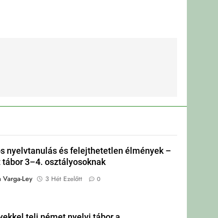
s nyelvtanulás és felejthetetlen élmények –
tábor 3–4. osztályosoknak
a Varga-Ley
3 Hét Ezelőtt
0
ekkel teli német nyelvi tábor a