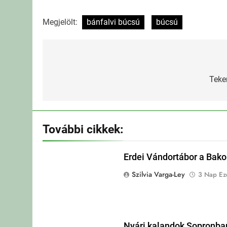
Megjelölt:
bánfalvi búcsú
búcsú
Bejegyzés
navigáció
Teke
További cikkek:
Erdei Vándortábor a Bak
Szilvia Varga-Ley
3 Nap Eze
Nyári kalandok Sopronba