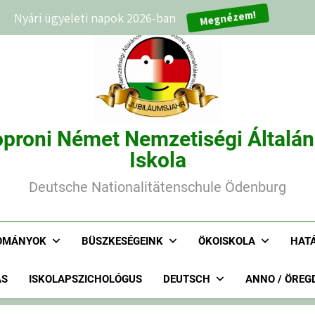
Megnézem!
Nyári ügyeleti napok 2026-ban
proni Német Nemzetiségi Általá
Iskola
Deutsche Nationalitätenschule Ödenburg
OMÁNYOK
BÜSZKESÉGEINK
ÖKOISKOLA
HAT
ÁS
ISKOLAPSZICHOLÓGUS
DEUTSCH
ANNO / ÖREG