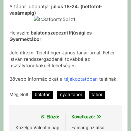
A tábor időpontja:
július 18-24. (hétfőtől-
vasárnapig)
Helyszín:
balatonszepezdi Ifjúsági és
Gyermektábor
Jelentkezni Teichtinger János tanár úrnál, Fehér
István rendszergazdánál továbbá az
osztályfőnököknél lehetséges.
Bővebb információkat a
tájékoztatóban
találnak.
Megjelölt:
balaton
nyári tábor
tábor
Előző:
Következő:
Bejegyzés
navigáció
Közelgő Valentin nap
Farsang az alsó