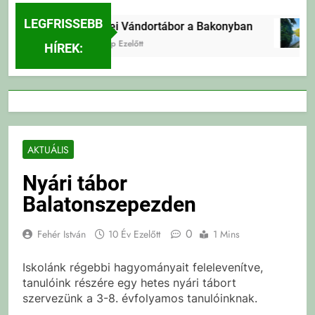
LEGFRISSEBB
Erdei Vándortábor a Bakonyban
2 Nap Ezelőtt
HÍREK:
AKTUÁLIS
Nyári tábor
Balatonszepezden
0
Fehér István
10 Év Ezelőtt
1 Mins
Iskolánk régebbi hagyományait felelevenítve,
tanulóink részére egy hetes nyári tábort
szervezünk a 3-8. évfolyamos tanulóinknak.