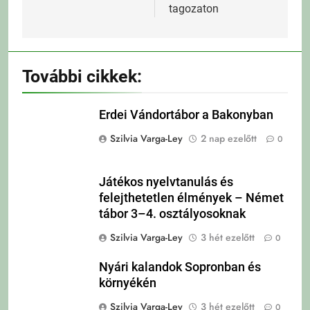
tagozaton
További cikkek:
Erdei Vándortábor a Bakonyban
Szilvia Varga-Ley
2 nap ezelőtt
0
Játékos nyelvtanulás és
felejthetetlen élmények – Német
tábor 3–4. osztályosoknak
Szilvia Varga-Ley
3 hét ezelőtt
0
Nyári kalandok Sopronban és
környékén
Szilvia Varga-Ley
3 hét ezelőtt
0