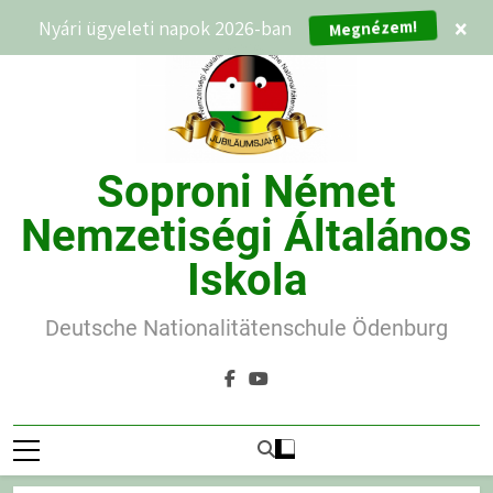
Ugrás
Nyári ügyeleti napok 2026-ban
×
Megnézem!
a
tartalomra
Soproni Német
Nemzetiségi Általános
Iskola
Deutsche Nationalitätenschule Ödenburg