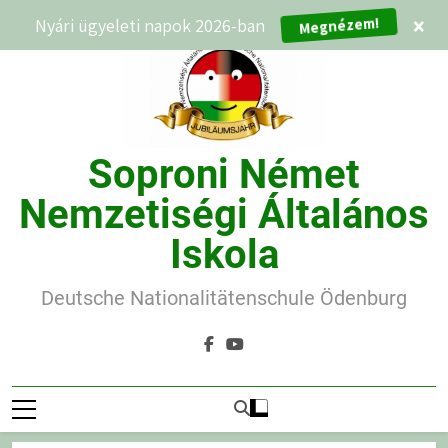
Ugrás
Megnézem!
Nyári ügyeleti napok 2026-ban
×
a
tartalomra
Soproni Német
Nemzetiségi Általános
Iskola
Deutsche Nationalitätenschule Ödenburg