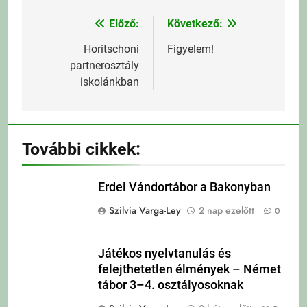
Előző:
Következő:
Bejegyzés
navigáció
Horitschoni
Figyelem!
partnerosztály
iskolánkban
További cikkek:
Erdei Vándortábor a Bakonyban
Szilvia Varga-Ley
2 nap ezelőtt
0
Játékos nyelvtanulás és
felejthetetlen élmények – Német
tábor 3–4. osztályosoknak