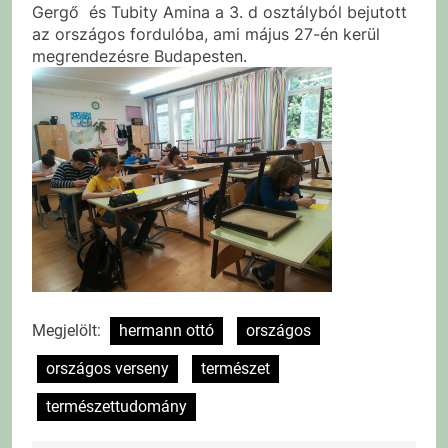
Gergő és Tubity Amina a 3. d osztályból bejutott
az országos fordulóba, ami május 27-én kerül
megrendezésre Budapesten.
Megjelölt:
hermann ottó
országos
országos verseny
természet
természettudomány