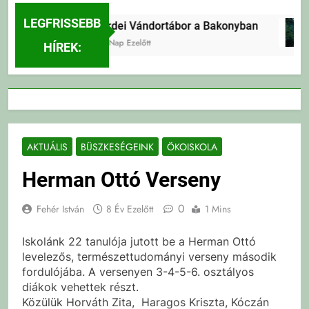
LEGFRISSEBB
Erdei Vándortábor a Bakonyban
2 Nap Ezelőtt
HÍREK:
AKTUÁLIS
BÜSZKESÉGEINK
ÖKOISKOLA
Herman Ottó Verseny
0
Fehér István
8 Év Ezelőtt
1 Mins
Iskolánk 22 tanulója jutott be a Herman Ottó
levelezős, természettudományi verseny második
fordulójába. A versenyen 3-4-5-6. osztályos
diákok vehettek részt.
Közülük Horváth Zita, Haragos Kriszta, Kóczán