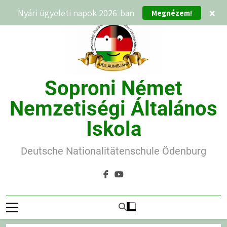
Ugrás
Nyári ügyeleti napok 2026-ban
×
Megnézem!
a
tartalomra
Soproni Német
Nemzetiségi Általános
Iskola
Deutsche Nationalitätenschule Ödenburg