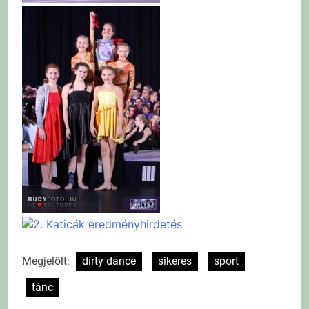
Megjelölt:
dirty dance
sikeres
sport
tánc