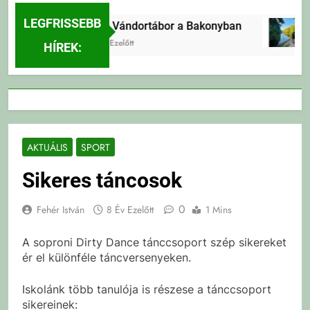
LEGFRISSEBB
Erdei Vándortábor a Bakonyban
5 Nap Ezelőtt
HÍREK:
AKTUÁLIS
SPORT
Sikeres táncosok
0
Fehér István
8 Év Ezelőtt
1 Mins
A soproni Dirty Dance tánccsoport szép sikereket
ér el különféle táncversenyeken.
Iskolánk több tanulója is részese a tánccsoport
sikereinek: