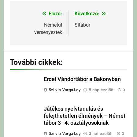
Előző:
Következő:
Bejegyzés
navigáció
Németül
Sítábor
versenyeztek
További cikkek:
Erdei Vándortábor a Bakonyban
Szilvia Varga-Ley
5 nap ezelőtt
0
Játékos nyelvtanulás és
felejthetetlen élmények – Német
tábor 3–4. osztályosoknak
Szilvia Varga-Ley
3 hét ezelőtt
0