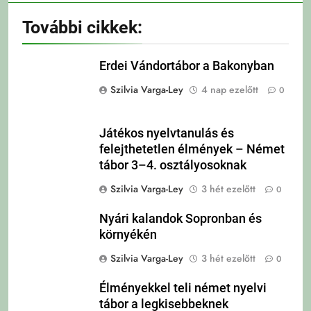
További cikkek:
Erdei Vándortábor a Bakonyban
Szilvia Varga-Ley
4 nap ezelőtt
0
Játékos nyelvtanulás és
felejthetetlen élmények – Német
tábor 3–4. osztályosoknak
Szilvia Varga-Ley
3 hét ezelőtt
0
Nyári kalandok Sopronban és
környékén
Szilvia Varga-Ley
3 hét ezelőtt
0
Élményekkel teli német nyelvi
tábor a legkisebbeknek