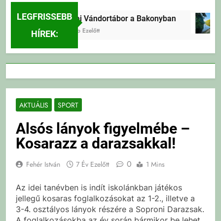
LEGFRISSEBB
Erdei Vándortábor a Bakonyban
4 Nap Ezelőtt
HÍREK:
AKTUÁLIS
SPORT
Alsós lányok figyelmébe –
Kosarazz a darazsakkal!
0
Fehér István
7 Év Ezelőtt
1 Mins
Az idei tanévben is indít iskolánkban játékos
jellegű kosaras foglalkozásokat az 1-2., illetve a
3-4. osztályos lányok részére a Soproni Darazsak.
A foglalkozásokba az év során bármikor be lehet