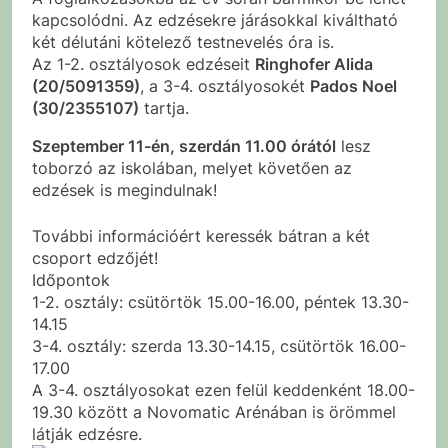
kapcsolódni. Az edzésekre járásokkal kiváltható
két délutáni kötelező testnevelés óra is.
Az 1-2. osztályosok edzéseit
Ringhofer Alida
(20/5091359)
, a 3-4. osztályosokét
Pados Noel
(30/2355107)
tartja.
Szeptember 11-én, szerdán 11.00 órától
lesz
toborzó az iskolában, melyet követően az
edzések is megindulnak!
További információért keressék bátran a két
csoport edzőjét!
Időpontok
1-2. osztály: csütörtök 15.00-16.00, péntek 13.30-
14.15
3-4. osztály: szerda 13.30-14.15, csütörtök 16.00-
17.00
A 3-4. osztályosokat ezen felül keddenként 18.00-
19.30 között a Novomatic Arénában is örömmel
látják edzésre.