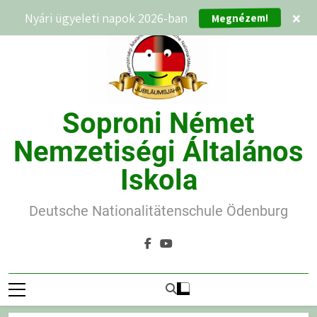
Ugrás
Nyári ügyeleti napok 2026-ban
×
Megnézem!
a
tartalomra
Soproni Német
Nemzetiségi Általános
Iskola
Deutsche Nationalitätenschule Ödenburg