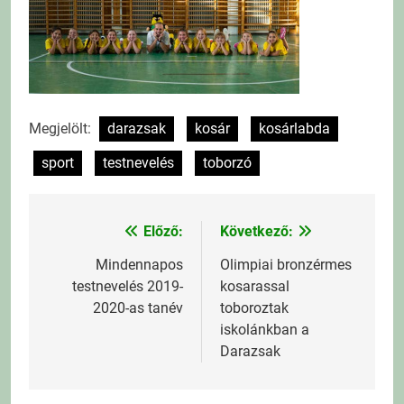
Megjelölt:
darazsak
kosár
kosárlabda
sport
testnevelés
toborzó
Előző:
Következő:
Bejegyzés
navigáció
Mindennapos
Olimpiai bronzérmes
testnevelés 2019-
kosarassal
2020-as tanév
toboroztak
iskolánkban a
Darazsak