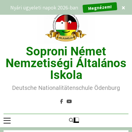
Ugrás
Megnézem!
Nyári ügyeleti napok 2026-ban
×
a
tartalomra
Soproni Német
Nemzetiségi Általános
Iskola
Deutsche Nationalitätenschule Ödenburg