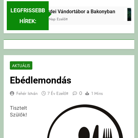
LEGFRISSEBB
Erdei Vándortábor a Bakonyban
4 Nap Ezelőtt
HÍREK:
AKTUÁLIS
Ebédlemondás
0
Fehér István
7 Év Ezelőtt
1 Mins
Tisztelt
Szülők!