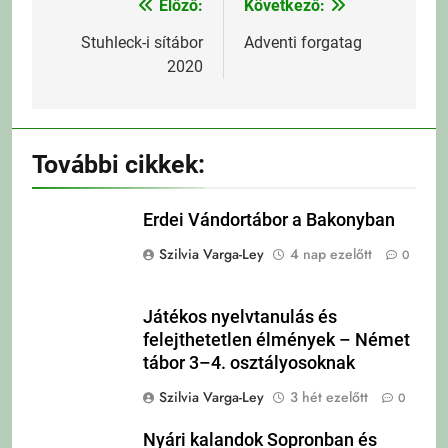
Előző:
Következő:
Bejegyzés
navigáció
Stuhleck-i sítábor
Adventi forgatag
2020
További cikkek:
Erdei Vándortábor a Bakonyban
Szilvia Varga-Ley
4 nap ezelőtt
0
Játékos nyelvtanulás és
felejthetetlen élmények – Német
tábor 3–4. osztályosoknak
Szilvia Varga-Ley
3 hét ezelőtt
0
Nyári kalandok Sopronban és