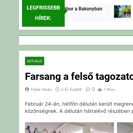
LEGFRISSEBB
Erdei Vándortábor a Bakonyban
Er
22 Óra Ezelőtt
22 
HÍREK:
AKTUÁLIS
Farsang a felső tagozat
0
Fehér István
6 Év Ezelőtt
1 Mins
Február 24-én, hétfőn délután került megren
közönségnek. A délután hátralévő részében p