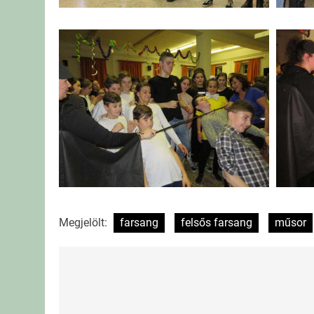
Megjelölt:
farsang
felsős farsang
műsor
Bejegyzés
navigáció