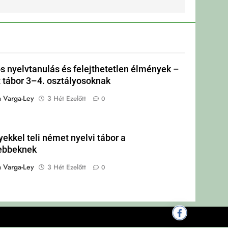
s nyelvtanulás és felejthetetlen élmények –
tábor 3–4. osztályosoknak
a Varga-Ley
3 Hét Ezelőtt
0
ekkel teli német nyelvi tábor a
ebbeknek
a Varga-Ley
3 Hét Ezelőtt
0