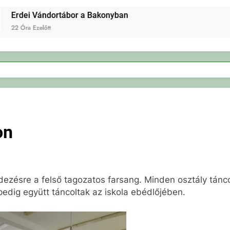
dei Vándortábor a Bakonyban
Óra Ezelőtt
on
dezésre a felső tagozatos farsang. Minden osztály tánco
edig együtt táncoltak az iskola ebédlőjében.