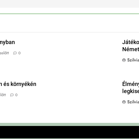
onyban
Játéko
Német 
előtt
0
Szilvi
n és környékén
Élmény
legkis
lőtt
0
Szilvi