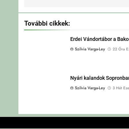
További cikkek:
Erdei Vándortábor a Bak
Szilvia Varga-Ley
22 Óra Ez
Nyári kalandok Sopronba
Szilvia Varga-Ley
3 Hét Eze