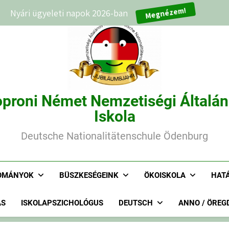
Nyári ügyeleti napok 2026-ban
Megnézem!
proni Német Nemzetiségi Általá
Iskola
Deutsche Nationalitätenschule Ödenburg
OMÁNYOK
BÜSZKESÉGEINK
ÖKOISKOLA
HAT
ÁS
ISKOLAPSZICHOLÓGUS
DEUTSCH
ANNO / ÖREG