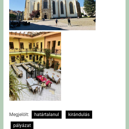
Megjelölt:
határtalanul
kirándulás
pályázat