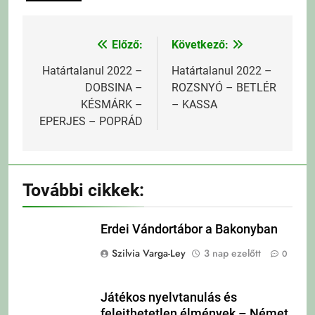
Előző:
Következő:
Bejegyzés
navigáció
Határtalanul 2022 –
Határtalanul 2022 –
DOBSINA –
ROZSNYÓ – BETLÉR
KÉSMÁRK –
– KASSA
EPERJES – POPRÁD
További cikkek:
Erdei Vándortábor a Bakonyban
Szilvia Varga-Ley
3 nap ezelőtt
0
Játékos nyelvtanulás és
felejthetetlen élmények – Német