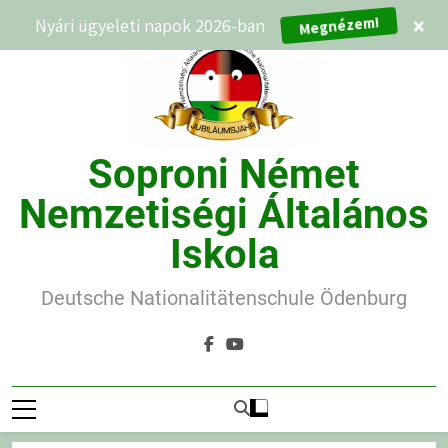
Ugrás
Nyári ügyeleti napok 2026-ban
×
Megnézem!
a
tartalomra
Soproni Német
Nemzetiségi Általános
Iskola
Deutsche Nationalitätenschule Ödenburg