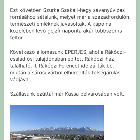
Ezt követően Szürke Szakáll-hegy savanyúvizes
forrásához sétálunk, melyet már a századfordulón
természeti emléknek javasoltak. A kápolna
közelében lévő gejzír naponta akár többször is
feltör.
Következő állomásunk EPERJES, ahol a Rákóczi-
család ősi tulajdonában épített Rákóczi-ház
található. II. Rákóczi Ferencet ide zárták be,
miután a sárosi várból elhurcolták felségárulás
vádjával.
Szállásunk ezúttal már Kassa belvárosában volt.