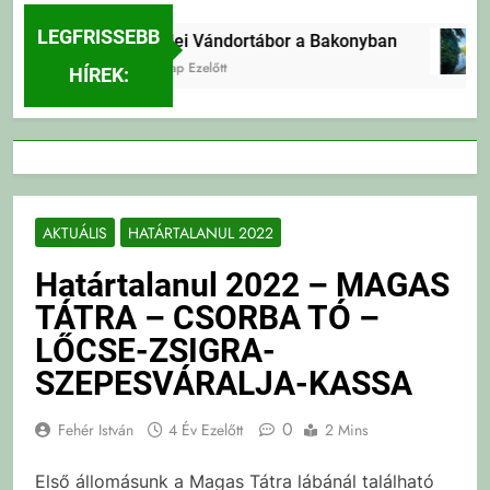
LEGFRISSEBB
Erdei Vándortábor a Bakonyban
3 Nap Ezelőtt
HÍREK:
AKTUÁLIS
HATÁRTALANUL 2022
Határtalanul 2022 – MAGAS
TÁTRA – CSORBA TÓ –
LŐCSE-ZSIGRA-
SZEPESVÁRALJA-KASSA
0
Fehér István
4 Év Ezelőtt
2 Mins
Első állomásunk a Magas Tátra lábánál található