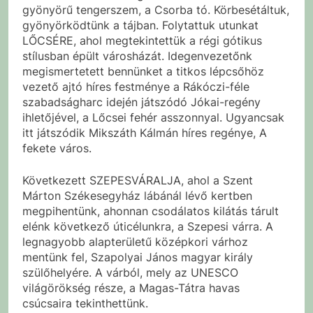
gyönyörű tengerszem, a Csorba tó. Körbesétáltuk,
gyönyörködtünk a tájban. Folytattuk utunkat
LŐCSÉRE, ahol megtekintettük a régi gótikus
stílusban épült városházát. Idegenvezetőnk
megismertetett bennünket a titkos lépcsőhöz
vezető ajtó híres festménye a Rákóczi-féle
szabadságharc idején játszódó Jókai-regény
ihletőjével, a Lőcsei fehér asszonnyal. Ugyancsak
itt játszódik Mikszáth Kálmán híres regénye, A
fekete város.
Következett SZEPESVÁRALJA, ahol a Szent
Márton Székesegyház lábánál lévő kertben
megpihentünk, ahonnan csodálatos kilátás tárult
elénk következő úticélunkra, a Szepesi várra. A
legnagyobb alapterületű középkori várhoz
mentünk fel, Szapolyai János magyar király
szülőhelyére. A várból, mely az UNESCO
világörökség része, a Magas-Tátra havas
csúcsaira tekinthettünk.