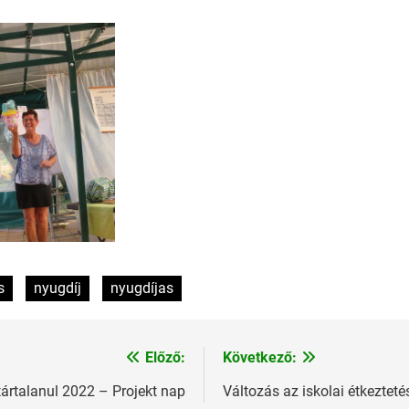
s
nyugdíj
nyugdíjas
Előző:
Következő:
ártalanul 2022 – Projekt nap
Változás az iskolai étkeztet