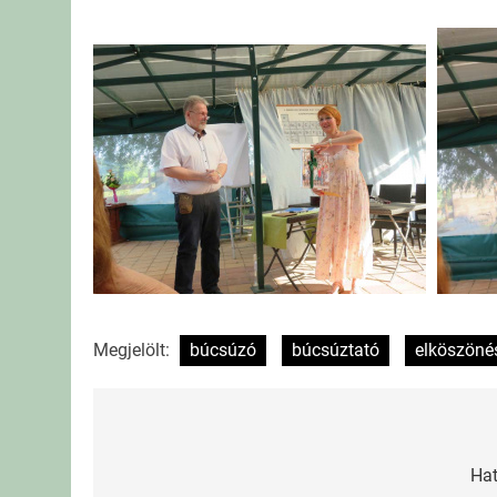
Megjelölt:
búcsúzó
búcsúztató
elköszöné
Bejegyzés
navigáció
Hat