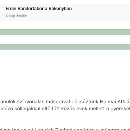
rdei Vándortábor a Bakonyban
Nap Ezelőtt
os tanulók színvonalas műsorával búcsúztunk Halmai Atti
úcsúzó kollégákkal eltöltött közös évek mellett a gyerek
ályos tanulókat Horváth Zsoltné segítette a műsorra val