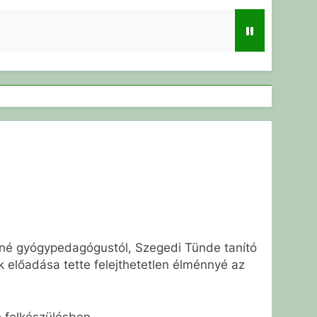
láné gyógypedagógustól, Szegedi Tünde tanító
ek előadása tette felejthetetlen élménnyé az
ó felkészülésben.