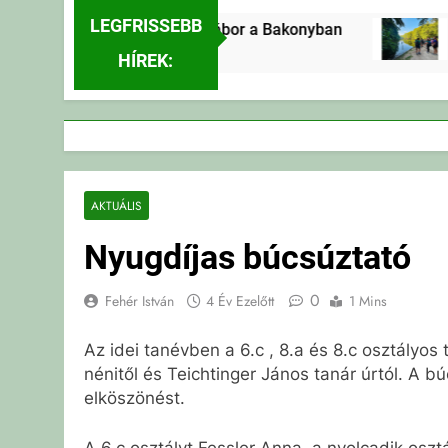
LEGFRISSEBB
Erdei Vándortábor a Bakonyban
E
3 Nap Ezelőtt
3 
HÍREK:
AKTUÁLIS
Nyugdíjas búcsúztató
0
Fehér István
4 Év Ezelőtt
1 Mins
Az idei tanévben a 6.c , 8.a és 8.c osztály
nénitől és Teichtinger János tanár úrtól. A b
elköszönést.
A 6.c osztályt Fessler Anna, a nyolcadik oszt