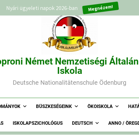
Nyári ügyeleti napok 2026-ban
Megnézem!
proni Német Nemzetiségi Általá
Iskola
Deutsche Nationalitätenschule Ödenburg
OMÁNYOK
BÜSZKESÉGEINK
ÖKOISKOLA
HAT
ÁS
ISKOLAPSZICHOLÓGUS
DEUTSCH
ANNO / ÖREG