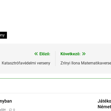
ény
Előző:
Következő:
Katasztrófavédelmi verseny
Zrínyi Ilona Matematikavers
onyban
Játéko
Német 
lőtt
0