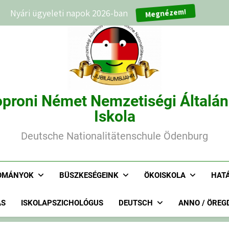
Nyári ügyeleti napok 2026-ban
Megnézem!
proni Német Nemzetiségi Általá
Iskola
Deutsche Nationalitätenschule Ödenburg
OMÁNYOK
BÜSZKESÉGEINK
ÖKOISKOLA
HAT
ÁS
ISKOLAPSZICHOLÓGUS
DEUTSCH
ANNO / ÖREG