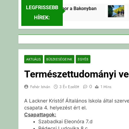
LEGFRISSEBB
Erdei Vándortábor a Bakonyban
3 Nap Ezelőtt
HÍREK:
AKTUÁLIS
BÜSZKESÉGEINK
EGYÉB
Természettudományi ve
0
Fehér István
3 Év Ezelőtt
1 Mins
A Lackner Kristóf Általános Iskola által sze
csapata 4. helyezést ért el.
Csapattagok:
Szabadkai Eleonóra 7.d
Rédecsi Ludovika 8.c