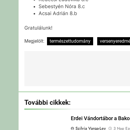
Sebestyén Nóra 8.c
Acsai Adrián 8.b
Gratulálunk!
Megjelölt:
természettudomány
versenyeredm
Bejegyzés
navigáció
További cikkek:
Erdei Vándortábor a Bak
Szilvia Varga-Ley
3 Nap Eze