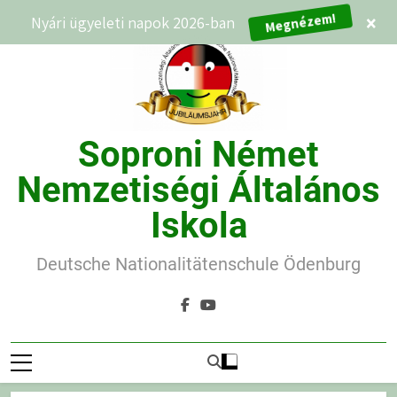
Ugrás
Megnézem!
Nyári ügyeleti napok 2026-ban
×
a
tartalomra
Soproni Német
Nemzetiségi Általános
Iskola
Deutsche Nationalitätenschule Ödenburg