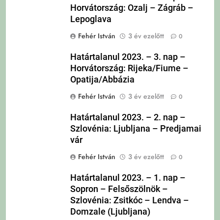
Horvátország: Ozalj – Zágráb –
Lepoglava
Fehér István
3 év ezelőtt
0
Határtalanul 2023. – 3. nap –
Horvátország: Rijeka/Fiume –
Opatija/Abbázia
Fehér István
3 év ezelőtt
0
Határtalanul 2023. – 2. nap –
Szlovénia: Ljubljana – Predjamai
vár
Fehér István
3 év ezelőtt
0
Határtalanul 2023. – 1. nap –
Sopron – Felsőszölnök –
Szlovénia: Zsitkóc – Lendva –
Domzale (Ljubljana)