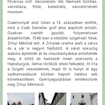
fővárosa volt. Városnézés: Vár, Nemzeti Színház,
városháza, főtér, katedrális, várostörténeti
múzeum.
Csáktornyát első ízben a 13. században említik,
mint a Csák Demeter gróf által alapított erődöt.
Gyakran cserélt gazdát, folyamatosan
átalakították. 1546-ban a későbbi szigetvári hősé,
Zrínyi Miklósé lett. A Zrínyiek uralma alatt a város
és a vár is nagyot fejlődött. A várat sokszög
alakúra építették át és olaszbástyákkal erősítették
meg. A költő és hadvezér innen szervezte a
Habsburgok, illetve törökök elleni felkelést, itt írta
a Szigeti veszedelmet, majd itt is hunyt el egy
vadkanvadászat közben kapott halálos seb
következtében. Gyertyagyújtással emlékeztünk
meg Zrínyi Miklósról.