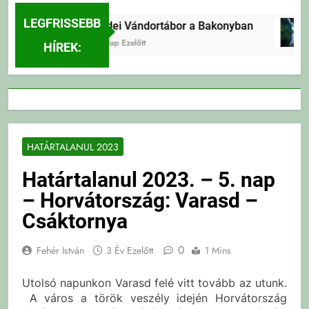
LEGFRISSEBB
Erdei Vándortábor a Bakonyban
3 Nap Ezelőtt
HÍREK:
HATÁRTALANUL 2023
Határtalanul 2023. – 5. nap
– Horvátország: Varasd –
Csáktornya
0
Fehér István
3 Év Ezelőtt
1 Mins
Utolsó napunkon Varasd felé vitt tovább az utunk.
A város a török veszély idején Horvátország