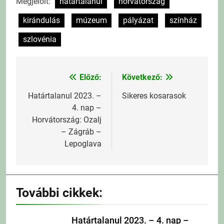
Megjelölt:
határtalanul
horvátország
kirándulás
múzeum
pályázat
színház
szlovénia
Előző:
Következő:
Bejegyzés
navigáció
Határtalanul 2023. –
Sikeres kosarasok
4. nap –
Horvátország: Ozalj
– Zágráb –
Lepoglava
További cikkek:
Határtalanul 2023. – 4. nap –