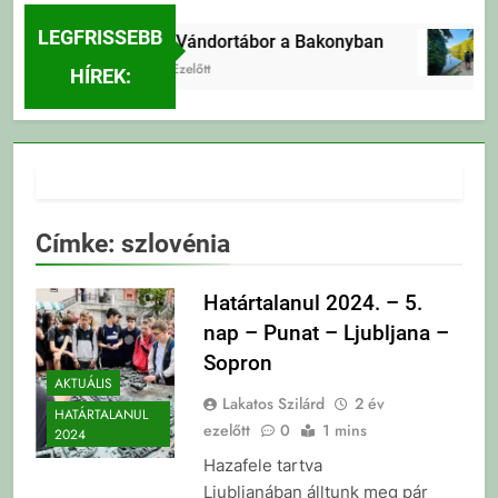
LEGFRISSEBB
Erdei Vándortábor a Bakonyban
3 Nap Ezelőtt
HÍREK:
Címke:
szlovénia
Határtalanul 2024. – 5.
nap – Punat – Ljubljana –
Sopron
AKTUÁLIS
Lakatos Szilárd
2 év
HATÁRTALANUL
ezelőtt
0
1 mins
2024
Hazafele tartva
Ljubljanában álltunk meg pár