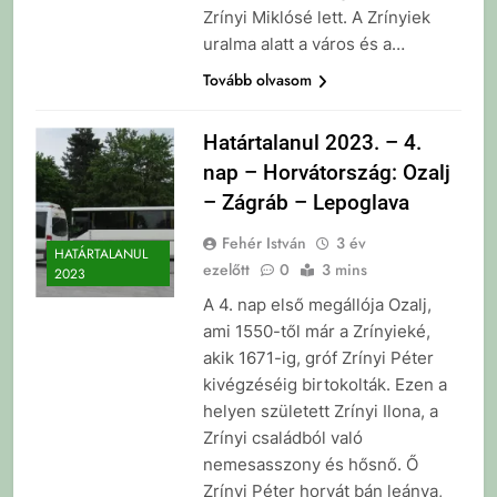
Zrínyi Miklósé lett. A Zrínyiek
uralma alatt a város és a…
Tovább olvasom
Határtalanul 2023. – 4.
nap – Horvátország: Ozalj
– Zágráb – Lepoglava
Fehér István
3 év
HATÁRTALANUL
ezelőtt
0
3 mins
2023
A 4. nap első megállója Ozalj,
ami 1550-től már a Zrínyieké,
akik 1671-ig, gróf Zrínyi Péter
kivégzéséig birtokolták. Ezen a
helyen született Zrínyi Ilona, a
Zrínyi családból való
nemesasszony és hősnő. Ő
Zrínyi Péter horvát bán leánya,