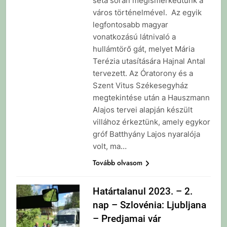
séta során megismerkedtünk a
város történelmével. Az egyik
legfontosabb magyar
vonatkozású látnivaló a
hullámtörő gát, melyet Mária
Terézia utasítására Hajnal Antal
tervezett. Az Óratorony és a
Szent Vitus Székesegyház
megtekintése után a Hauszmann
Alajos tervei alapján készült
villához érkeztünk, amely egykor
gróf Batthyány Lajos nyaralója
volt, ma…
Tovább olvasom
Határtalanul 2023. – 2.
nap – Szlovénia: Ljubljana
– Predjamai vár