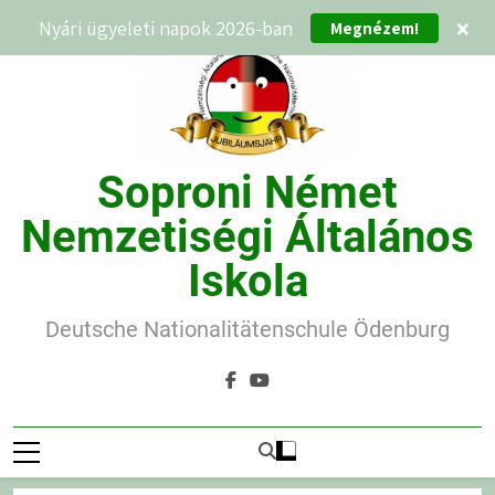
Ugrás
Nyári ügyeleti napok 2026-ban
×
Megnézem!
a
tartalomra
Soproni Német
Nemzetiségi Általános
Iskola
Deutsche Nationalitätenschule Ödenburg