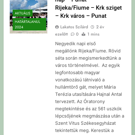
Rijeka/Fiume – Krk sziget
AKTUÁLIS
– Krk város – Punat
HATÁRTALANUL
Lakatos Szilárd
2 év
2024
ezelőtt
0
1 mins
Negyedik napi első
megállónk Rijeka/Fiume. Rövid
séta során megismerkedtünk a
város történelmével. Az egyik
legfontosabb magyar
vonatkozású látnivaló a
hullámtörő gát, melyet Mária
Terézia utasítására Hajnal Antal
tervezett. Az Óratorony
megtekintése és az 561 uszkók
lépcsőjének megmászása után a
Szent Vitus Székesegyházat
tekintettük meg. Kerestük a