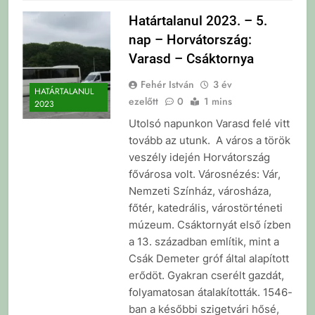
Határtalanul 2023. – 5.
nap – Horvátország:
Varasd – Csáktornya
Fehér István
3 év
HATÁRTALANUL
ezelőtt
0
1 mins
2023
Utolsó napunkon Varasd felé vitt
tovább az utunk. A város a török
veszély idején Horvátország
fővárosa volt. Városnézés: Vár,
Nemzeti Színház, városháza,
főtér, katedrális, várostörténeti
múzeum. Csáktornyát első ízben
a 13. században említik, mint a
Csák Demeter gróf által alapított
erődöt. Gyakran cserélt gazdát,
folyamatosan átalakították. 1546-
ban a későbbi szigetvári hősé,