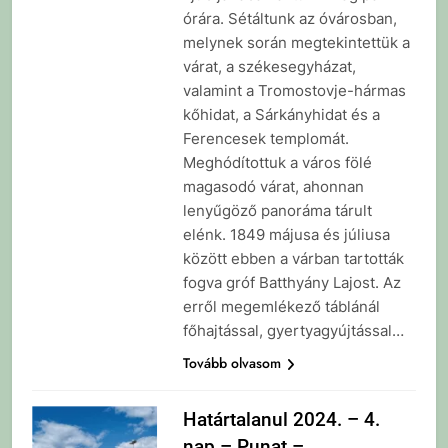
órára. Sétáltunk az óvárosban,
melynek során megtekintettük a
várat, a székesegyházat,
valamint a Tromostovje-hármas
kőhidat, a Sárkányhidat és a
Ferencesek templomát.
Meghódítottuk a város fölé
magasodó várat, ahonnan
lenyűgöző panoráma tárult
elénk. 1849 májusa és júliusa
között ebben a várban tartották
fogva gróf Batthyány Lajost. Az
erről megemlékező táblánál
főhajtással, gyertyagyújtással…
Tovább olvasom
Határtalanul 2024. – 4.
nap – Punat –