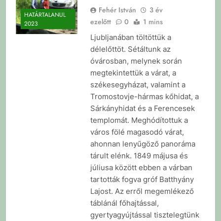
Fehér István
3 év
HATÁRTALANUL
ezelőtt
0
1 mins
2023
Ljubljanában töltöttük a
délelőttöt. Sétáltunk az
óvárosban, melynek során
megtekintettük a várat, a
székesegyházat, valamint a
Tromostovje-hármas kőhidat, a
Sárkányhidat és a Ferencesek
templomát. Meghódítottuk a
város fölé magasodó várat,
ahonnan lenyűgöző panoráma
tárult elénk. 1849 májusa és
júliusa között ebben a várban
tartották fogva gróf Batthyány
Lajost. Az erről megemlékező
táblánál főhajtással,
gyertyagyújtással tisztelegtünk