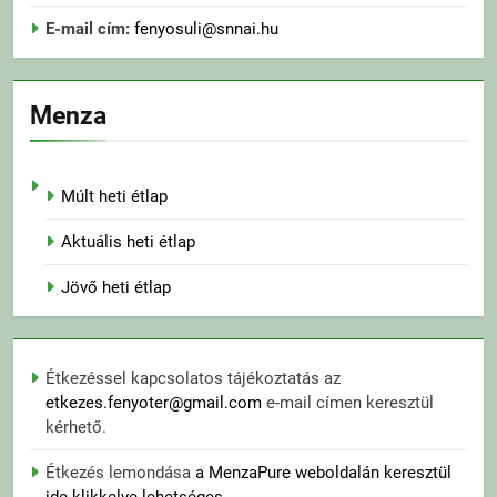
E-mail cím:
fenyosuli@snnai.hu
Menza
Múlt heti étlap
Aktuális heti étlap
Jövő heti étlap
Étkezéssel kapcsolatos tájékoztatás az
etkezes.fenyoter@gmail.com
e-mail címen keresztül
kérhető.
Étkezés lemondása
a MenzaPure weboldalán keresztül