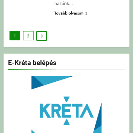
hazánk…
Tovább olvasom
1
2
E-Kréta belépés