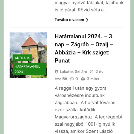
magyar nyelvű táblákat, találtunk
is jó párat! Rövid séta a…
Tovább olvasom
Határtalanul 2024. – 3.
nap – Zágráb – Ozalj –
Abbázia – Krk sziget:
AKTUÁLIS
Punat
HATÁRTALANUL
Lakatos Szilárd
2 év
2024
ezelőtt
0
3 mins
A reggeli után egy gyors
városnézésre indultunk
Zágrábban. A horvát főváros
ezer szállal kötődik
Magyarországhoz. A legrégebbi
szál nagyjából 1091-ig nyúlik
vissza, amikor Szent László