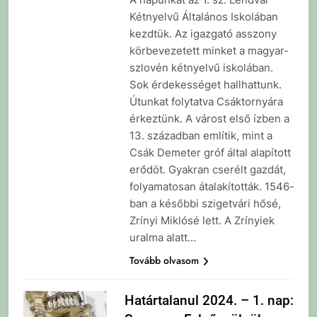
Kétnyelvű Általános Iskolában
kezdtük. Az igazgató asszony
körbevezetett minket a magyar-
szlovén kétnyelvű iskolában.
Sok érdekességet hallhattunk.
Útunkat folytatva Csáktornyára
érkeztünk. A várost első ízben a
13. században említik, mint a
Csák Demeter gróf által alapított
erődöt. Gyakran cserélt gazdát,
folyamatosan átalakították. 1546-
ban a későbbi szigetvári hősé,
Zrínyi Miklósé lett. A Zrínyiek
uralma alatt…
Tovább olvasom
Határtalanul 2024. – 1. nap: