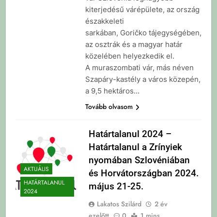
kiterjedésű várépülete, az ország
északkeleti
sarkában, Goričko tájegységében,
az osztrák és a magyar határ
közelében helyezkedik el.
A muraszombati vár, más néven
Szapáry-kastély a város közepén,
a 9,5 hektáros…
Tovább olvasom
Határtalanul 2024 –
Határtalanul a Zrínyiek
nyomában Szlovéniában
AKTUÁLIS
és Horvátországban 2024.
HATÁRTALANUL
május 21-25.
2024
Lakatos Szilárd
2 év
ezelőtt
0
1 mins