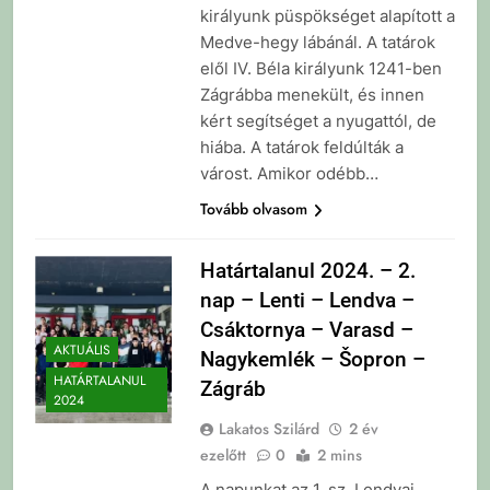
királyunk püspökséget alapított a
Medve-hegy lábánál. A tatárok
elől IV. Béla királyunk 1241-ben
Zágrábba menekült, és innen
kért segítséget a nyugattól, de
hiába. A tatárok feldúlták a
várost. Amikor odébb…
Tovább olvasom
Határtalanul 2024. – 2.
nap – Lenti – Lendva –
Csáktornya – Varasd –
AKTUÁLIS
Nagykemlék – Šopron –
HATÁRTALANUL
Zágráb
2024
Lakatos Szilárd
2 év
ezelőtt
0
2 mins
A napunkat az 1. sz. Lendvai