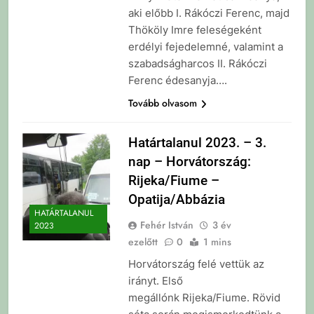
aki előbb I. Rákóczi Ferenc, majd
Thököly Imre feleségeként
erdélyi fejedelemné, valamint a
szabadságharcos II. Rákóczi
Ferenc édesanyja….
Tovább olvasom
Határtalanul 2023. – 3.
nap – Horvátország:
Rijeka/Fiume –
Opatija/Abbázia
HATÁRTALANUL
Fehér István
3 év
2023
ezelőtt
0
1 mins
Horvátország felé vettük az
irányt. Első
megállónk Rijeka/Fiume. Rövid