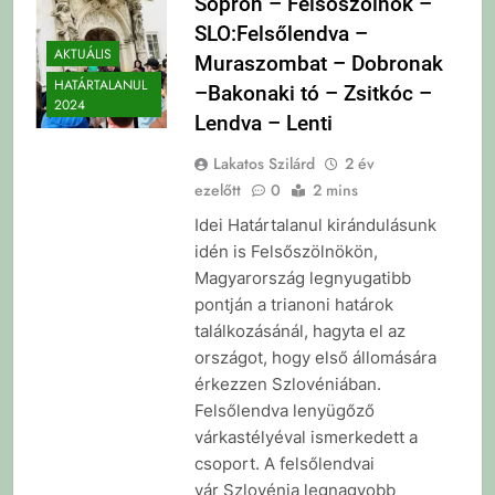
Sopron – Felsőszölnök –
SLO:Felsőlendva –
AKTUÁLIS
Muraszombat – Dobronak
HATÁRTALANUL
–Bakonaki tó – Zsitkóc –
2024
Lendva – Lenti
Lakatos Szilárd
2 év
ezelőtt
0
2 mins
Idei Határtalanul kirándulásunk
idén is Felsőszölnökön,
Magyarország legnyugatibb
pontján a trianoni határok
találkozásánál, hagyta el az
országot, hogy első állomására
érkezzen Szlovéniában.
Felsőlendva lenyügőző
várkastélyéval ismerkedett a
csoport. A felsőlendvai
vár Szlovénia legnagyobb