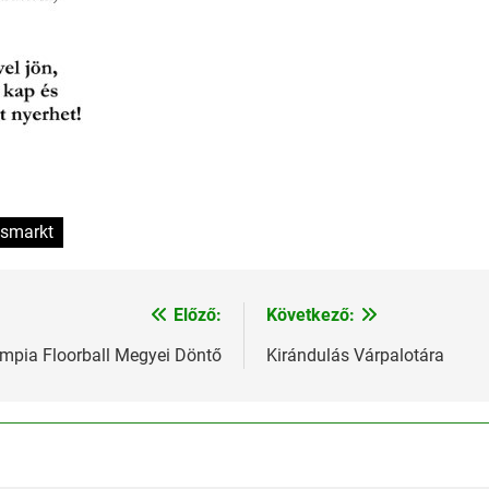
tsmarkt
Előző:
Következő:
impia Floorball Megyei Döntő
Kirándulás Várpalotára