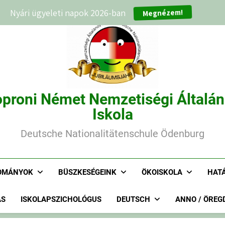
Megnézem!
Nyári ügyeleti napok 2026-ban
proni Német Nemzetiségi Általá
Iskola
Deutsche Nationalitätenschule Ödenburg
OMÁNYOK
BÜSZKESÉGEINK
ÖKOISKOLA
HAT
ÁS
ISKOLAPSZICHOLÓGUS
DEUTSCH
ANNO / ÖREG