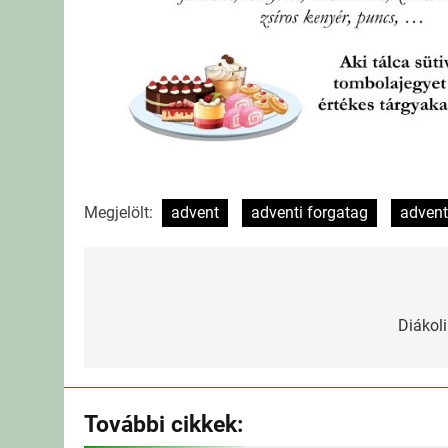
Megjelölt:
advent
adventi forgatag
adven
Bejegyzés
navigáció
Diákol
További cikkek: