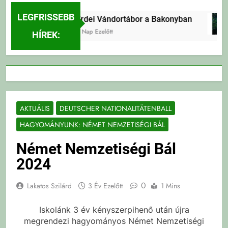
LEGFRISSEBB
Erdei Vándortábor a Bakonyban
2 Nap Ezelőtt
HÍREK:
AKTUÁLIS
DEUTSCHER NATIONALITÄTENBALL
HAGYOMÁNYUNK: NÉMET NEMZETISÉGI BÁL
Német Nemzetiségi Bál
2024
0
Lakatos Szilárd
3 Év Ezelőtt
1 Mins
Iskolánk 3 év kényszerpihenő után újra
megrendezi hagyományos Német Nemzetiségi