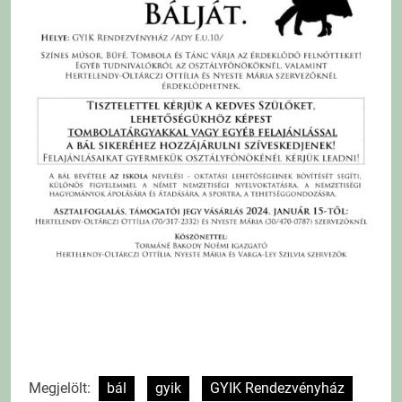
Megjelölt:
bál
gyik
GYIK Rendezvényház