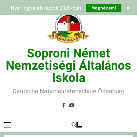
Ugrás
Megnézem!
Nyári ügyeleti napok 2026-ban
×
a
tartalomra
Soproni Német
Nemzetiségi Általános
Iskola
Deutsche Nationalitätenschule Ödenburg