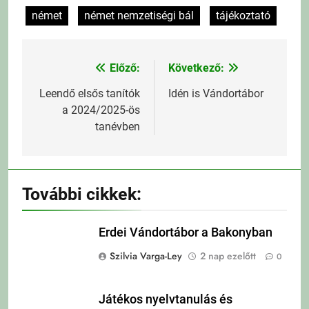
német
német nemzetiségi bál
tájékoztató
Előző:
Következő:
Bejegyzés
navigáció
Leendő elsős tanítók
Idén is Vándortábor
a 2024/2025-ös
tanévben
További cikkek:
Erdei Vándortábor a Bakonyban
Szilvia Varga-Ley
2 nap ezelőtt
0
Játékos nyelvtanulás és