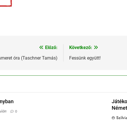
Előző:
Következő:
meret óra (Taschner Tamás)
Fessünk együtt!
onyban
Játéko
Német 
lőtt
0
Szilvi