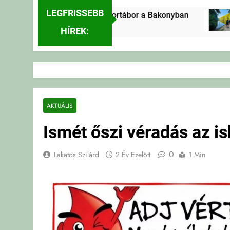
LEGFRISSEBB
Erdei Vándortábor a Bakonyban
2 Nap Ezelőtt
HÍREK:
AKTUÁLIS
Ismét őszi véradás az i
0
Lakatos Szilárd
2 Év Ezelőtt
1 Min