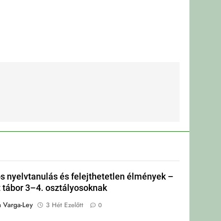
s nyelvtanulás és felejthetetlen élmények –
tábor 3–4. osztályosoknak
a Varga-Ley
3 Hét Ezelőtt
0