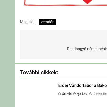
Megjelölt:
véradás
Bejegyzés
navigáció
Rendhagyó német népis
További cikkek:
Erdei Vándortábor a Bak
Szilvia Varga-Ley
2 Nap Eze