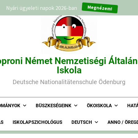
Megnézem!
Nyári ügyeleti napok 2026-ban
proni Német Nemzetiségi Általá
Iskola
Deutsche Nationalitätenschule Ödenburg
OMÁNYOK
BÜSZKESÉGEINK
ÖKOISKOLA
HAT
ÁS
ISKOLAPSZICHOLÓGUS
DEUTSCH
ANNO / ÖREG