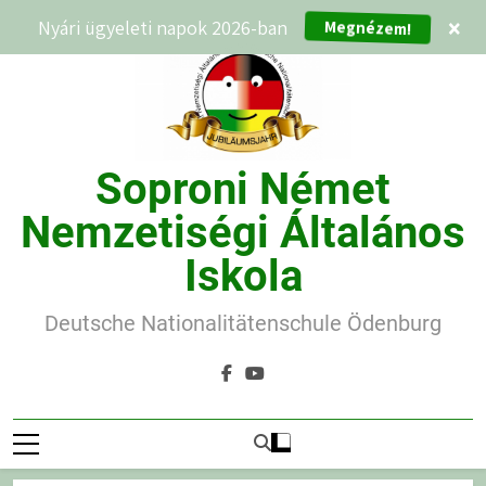
Ugrás
Megnézem!
Nyári ügyeleti napok 2026-ban
×
a
tartalomra
Soproni Német
Nemzetiségi Általános
Iskola
Deutsche Nationalitätenschule Ödenburg