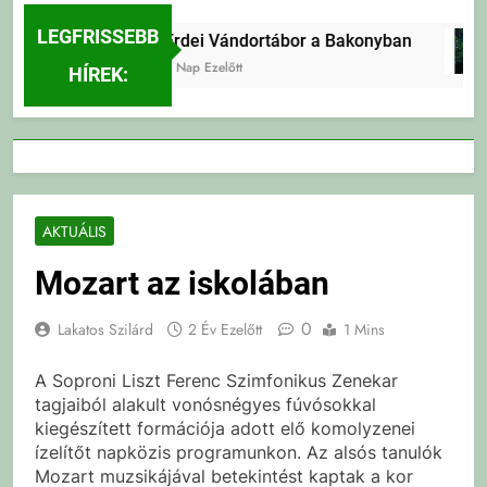
LEGFRISSEBB
Erdei Vándortábor a Bakonyban
3 Nap Ezelőtt
HÍREK:
AKTUÁLIS
Mozart az iskolában
0
Lakatos Szilárd
2 Év Ezelőtt
1 Mins
A Soproni Liszt Ferenc Szimfonikus Zenekar
tagjaiból alakult vonósnégyes fúvósokkal
kiegészített formációja adott elő komolyzenei
ízelítőt napközis programunkon. Az alsós tanulók
Mozart muzsikájával betekintést kaptak a kor