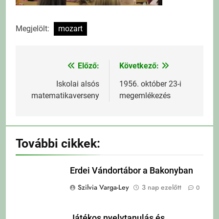
Megjelölt:
mozart
Előző:
Következő:
Bejegyzés
navigáció
Iskolai alsós
1956. október 23-i
matematikaverseny
megemlékezés
További cikkek:
Erdei Vándortábor a Bakonyban
Szilvia Varga-Ley
3 nap ezelőtt
0
Játékos nyelvtanulás és