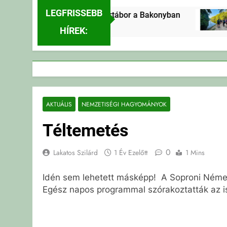
LEGFRISSEBB
Erdei Vándortábor a Bakonyban
2 Nap Ezelőtt
HÍREK:
AKTUÁLIS
NEMZETISÉGI HAGYOMÁNYOK
Téltemetés
0
Lakatos Szilárd
1 Év Ezelőtt
1 Mins
Idén sem lehetett másképp! A Soproni Német 
Egész napos programmal szórakoztatták az isk