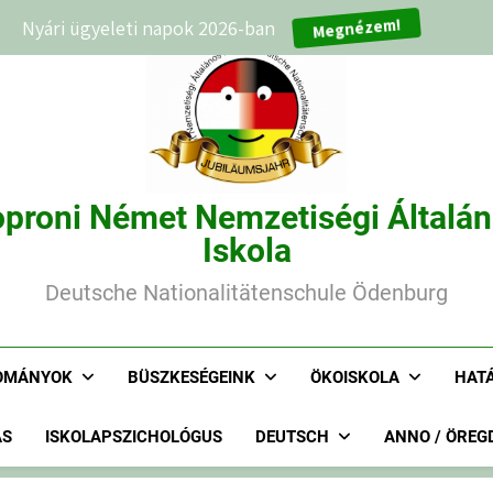
Megnézem!
Nyári ügyeleti napok 2026-ban
proni Német Nemzetiségi Általá
Iskola
Deutsche Nationalitätenschule Ödenburg
OMÁNYOK
BÜSZKESÉGEINK
ÖKOISKOLA
HAT
ÁS
ISKOLAPSZICHOLÓGUS
DEUTSCH
ANNO / ÖREG