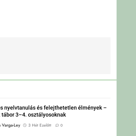
s nyelvtanulás és felejthetetlen élmények –
tábor 3–4. osztályosoknak
a Varga-Ley
3 Hét Ezelőtt
0