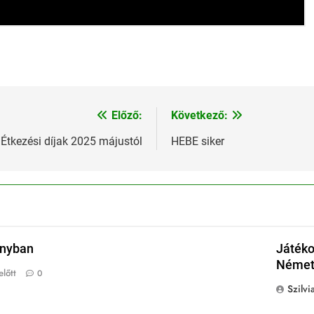
Előző:
Következő:
Étkezési díjak 2025 májustól
HEBE siker
onyban
Játéko
Német 
lőtt
0
Szilvi