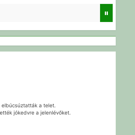
elbúcsúztatták a telet.
tték jókedvre a jelenlévőket.