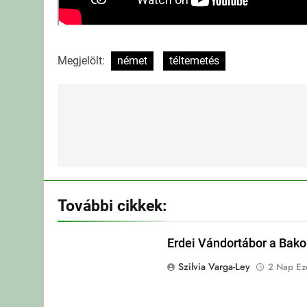
Megjelölt:
német
téltemetés
Bejegyzés
navigáció
További cikkek:
Erdei Vándortábor a Bak
Szilvia Varga-Ley
2 Nap Eze