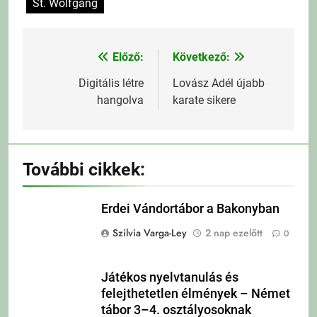
St. Wolfgang
Előző:
Következő:
Bejegyzés
navigáció
Digitális létre
Lovász Adél újabb
hangolva
karate sikere
További cikkek:
Erdei Vándortábor a Bakonyban
Szilvia Varga-Ley
2 nap ezelőtt
0
Játékos nyelvtanulás és
felejthetetlen élmények – Német
tábor 3–4. osztályosoknak