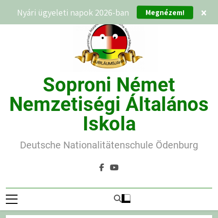
Ugrás
Megnézem!
Nyári ügyeleti napok 2026-ban
×
a
tartalomra
Soproni Német
Nemzetiségi Általános
Iskola
Deutsche Nationalitätenschule Ödenburg