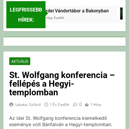
LEGFRISSEBB
Erdei Vándortábor a Bakonyban
2 Nap Ezelőtt
HÍREK:
AKTUÁLIS
St. Wolfgang konferencia –
fellépés a Hegyi-
templomban
0
Lakatos Szilárd
1 Év Ezelőtt
1 Mins
Az idei St. Wolfgang konferencia kiemelkedő
eseménye volt Bánfalván a Hegyi-templomban.