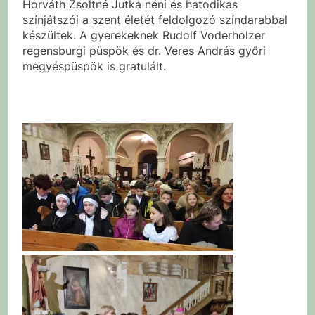
Horváth Zsoltné Jutka néni és hatodikas
színjátszói a szent életét feldolgozó színdarabbal
készültek. A gyerekeknek Rudolf Voderholzer
regensburgi püspök és dr. Veres András győri
megyéspüspök is gratulált.