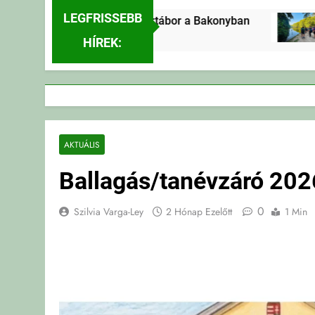
LEGFRISSEBB
Erdei Vándortábor a Bakonyban
2 Nap Ezelőtt
HÍREK:
AKTUÁLIS
Ballagás/tanévzáró 202
0
Szilvia Varga-Ley
2 Hónap Ezelőtt
1 Min