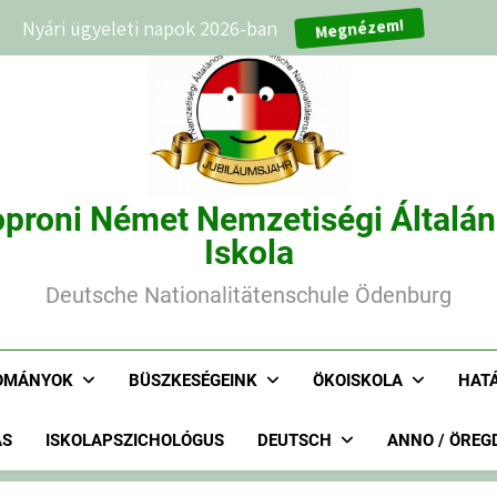
Megnézem!
Nyári ügyeleti napok 2026-ban
proni Német Nemzetiségi Általá
Iskola
Deutsche Nationalitätenschule Ödenburg
OMÁNYOK
BÜSZKESÉGEINK
ÖKOISKOLA
HAT
ÁS
ISKOLAPSZICHOLÓGUS
DEUTSCH
ANNO / ÖREG