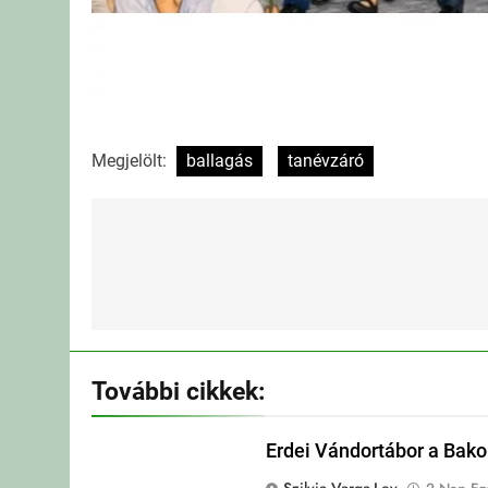
Megjelölt:
ballagás
tanévzáró
Bejegyzés
navigáció
További cikkek:
Erdei Vándortábor a Bak