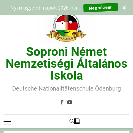
Ugrás
Nyári ügyeleti napok 2026-ban
×
Megnézem!
a
tartalomra
Soproni Német
Nemzetiségi Általános
Iskola
Deutsche Nationalitätenschule Ödenburg