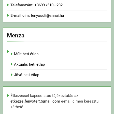
Telefonszám:
+3699 /510 - 232
E-mail cím:
fenyosuli@snnai.hu
Menza
Múlt heti étlap
Aktuális heti étlap
Jövő heti étlap
Étkezéssel kapcsolatos tájékoztatás az
etkezes.fenyoter@gmail.com
e-mail címen keresztül
kérhető.