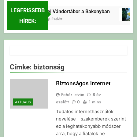
LEGFRISSEBB
Erdei Vándortábor a Bakonyban
3 Nap Ezelőtt
HÍREK:
Címke:
biztonság
Biztonságos internet
Fehér István
8 év
ezelőtt
0
1 mins
AKTUÁLIS
Tudatos internethasználók
nevelése – szakemberek szerint
ez a leghatékonyabb módszer
arra, hogy a fiatalok ne