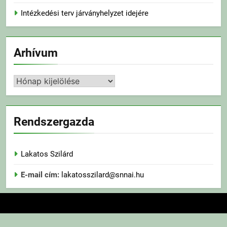
Intézkedési terv járványhelyzet idejére
Arhívum
Arhívum
Rendszergazda
Lakatos Szilárd
E-mail cím:
lakatosszilard@snnai.hu