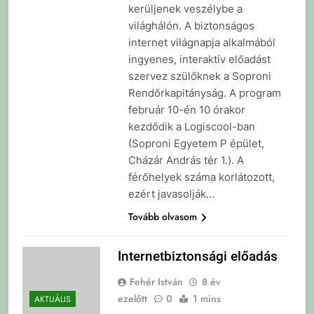
kerüljenek veszélybe a
világhálón. A biztonságos
internet világnapja alkalmából
ingyenes, interaktív előadást
szervez szülőknek a Soproni
Rendőrkapitányság. A program
február 10-én 10 órakor
kezdődik a Logiscool-ban
(Soproni Egyetem P épület,
Cházár András tér 1.). A
férőhelyek száma korlátozott,
ezért javasolják…
Tovább olvasom
Internetbiztonsági előadás
Fehér István
8 év
ezelőtt
0
1 mins
AKTUÁLIS