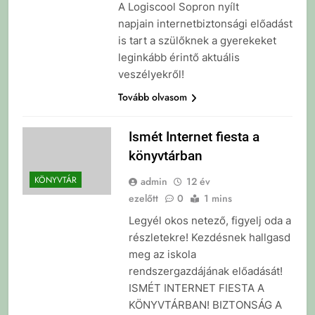
A Logiscool Sopron nyílt
napjain internetbiztonsági előadást
is tart a szülőknek a gyerekeket
leginkább érintő aktuális
veszélyekről!
Tovább olvasom
Ismét Internet fiesta a
könyvtárban
KÖNYVTÁR
admin
12 év
ezelőtt
0
1 mins
Legyél okos netező, figyelj oda a
részletekre! Kezdésnek hallgasd
meg az iskola
rendszergazdájának előadását!
ISMÉT INTERNET FIESTA A
KÖNYVTÁRBAN! BIZTONSÁG A