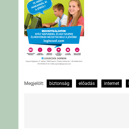
Megjelölt:
biztonság
előadás
internet
Bejegyzés
navigáció