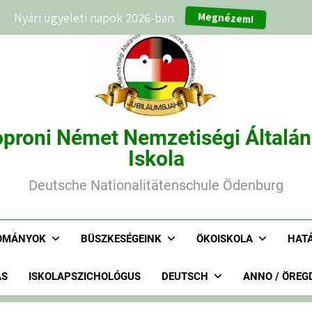
Megnézem!
Nyári ügyeleti napok 2026-ban
proni Német Nemzetiségi Általá
Iskola
Deutsche Nationalitätenschule Ödenburg
OMÁNYOK
BÜSZKESÉGEINK
ÖKOISKOLA
HAT
ÁS
ISKOLAPSZICHOLÓGUS
DEUTSCH
ANNO / ÖREG