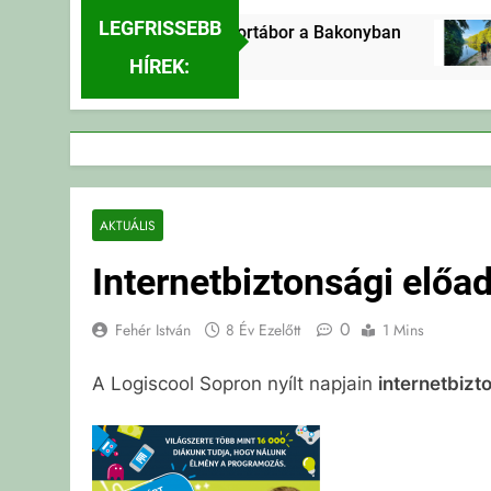
LEGFRISSEBB
Erdei Vándortábor a Bakonyban
23 Óra Ezelőtt
HÍREK:
AKTUÁLIS
Internetbiztonsági előa
0
Fehér István
8 Év Ezelőtt
1 Mins
A Logiscool Sopron nyílt napjain
internetbizt