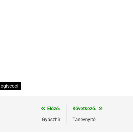
logiscool
Előző:
Következő:
Gyászhír
Tanévnyitó