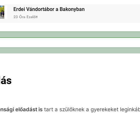
Erdei Vándortábor a Bakonyban
23 Óra Ezelőtt
dás
onsági elő
adást is
tart a szülőknek a gyerekeket leginkáb