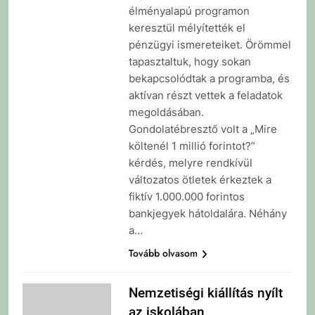
élményalapú programon
keresztül mélyítették el
pénzügyi ismereteiket. Örömmel
tapasztaltuk, hogy sokan
bekapcsolódtak a programba, és
aktívan részt vettek a feladatok
megoldásában.
Gondolatébresztő volt a „Mire
költenél 1 millió forintot?”
kérdés, melyre rendkívül
változatos ötletek érkeztek a
fiktív 1.000.000 forintos
bankjegyek hátoldalára. Néhány
a…
Tovább olvasom
Nemzetiségi kiállítás nyílt
az iskolában