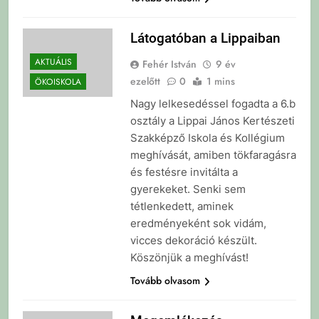
Látogatóban a Lippaiban
AKTUÁLIS
Fehér István
9 év
ezelőtt
0
1 mins
ÖKOISKOLA
Nagy lelkesedéssel fogadta a 6.b
osztály a Lippai János Kertészeti
Szakképző Iskola és Kollégium
meghívását, amiben tökfaragásra
és festésre invitálta a
gyerekeket. Senki sem
tétlenkedett, aminek
eredményeként sok vidám,
vicces dekoráció készült.
Köszönjük a meghívást!
Tovább olvasom