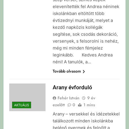
elevenítették fel Andrea néninek
iskolánkban eltöltött több
évtizednyi munkáját, melyet a
kezdő napközis kollégák
segítése, sok csodás dekoráció,
versenyek, s felsorolni is nehéz,
még mi minden fémjelez
leginkább. Kedves Andrea
néni! A tanulók, a…
Tovább olvasom
Arany évforduló
Fehér István
9 év
ezelőtt
0
1 mins
AKTUÁLIS
Arany – versekkel és idézetekkel
találkozott minden iskolánkba
belépő gyermek és felnőtt a