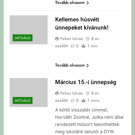
Tovább olvasom
Kellemes húsvéti
ünnepeket kívánunk!
AKTUÁLIS
Fehér István
8 év
ezelőtt
0
1 min
Tovább olvasom
Március 15.-i ünnepség
Fehér István
8 év
ezelőtt
0
1 mins
AKTUÁLIS
A költő visszatér címmel,
Horváth Zsoltné, Jutka néni által
rendezett műsort tekinthettek
meg iskolánk tanulói a GYIK