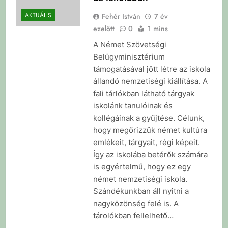
AKTUÁLIS
Fehér István
7 év
ezelőtt
0
1 mins
A Német Szövetségi
Belügyminisztérium
támogatásával jött létre az iskola
állandó nemzetiségi kiállítása. A
fali tárlókban látható tárgyak
iskolánk tanulóinak és
kollégáinak a gyűjtése. Célunk,
hogy megőrizzük német kultúra
emlékeit, tárgyait, régi képeit.
Így az iskolába betérők számára
is egyértelmű, hogy ez egy
német nemzetiségi iskola.
Szándékunkban áll nyitni a
nagyközönség felé is. A
tárolókban fellelhető…