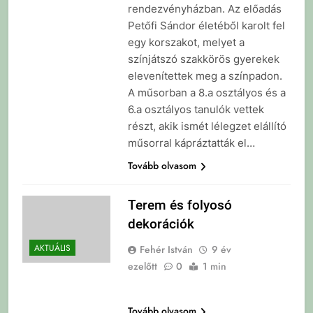
rendezvényházban. Az előadás
Petőfi Sándor életéből karolt fel
egy korszakot, melyet a
színjátszó szakkörös gyerekek
elevenítettek meg a színpadon.
A műsorban a 8.a osztályos és a
6.a osztályos tanulók vettek
részt, akik ismét lélegzet elállító
műsorral kápráztatták el…
Tovább olvasom
Terem és folyosó
dekorációk
AKTUÁLIS
Fehér István
9 év
ezelőtt
0
1 min
Tovább olvasom