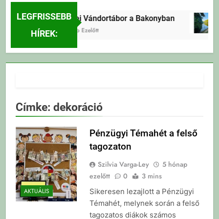
LEGFRISSEBB
Erdei Vándortábor a Bakonyban
3 Nap Ezelőtt
HÍREK:
Címke:
dekoráció
Pénzügyi Témahét a felső
tagozaton
Szilvia Varga-Ley
5 hónap
ezelőtt
0
3 mins
Sikeresen lezajlott a Pénzügyi
AKTUÁLIS
Témahét, melynek során a felső
tagozatos diákok számos