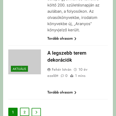
költő 200. születésnapján az
aulában, a folyosókon. Az
olvasókönyvekbe, irodalom
könyvekbe új, „Aranyos”
könyvjelző került.
Tovább olvasom
A legszebb terem
dekorációk
AKTUÁLIS
Fehér István
10 év
ezelőtt
0
1 mins
Tovább olvasom
1
2