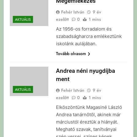
Megemlékezés
Fehér István
9 év
ezelőtt
0
1 mins
AKTUÁLIS
Az 1956-os forradalom és
szabadságharcra emlékeztünk
iskolánk aulájában.
Tovább olvasom
Andrea néni nyugdíjba
ment
AKTUÁLIS
Fehér István
9 év
ezelőtt
0
1 mins
Elköszöntünk Magasiné László
Andrea tanárnőtől, akinek már
márciustól éreztük a hiányát.
Megható szavak, tanítványai
szép versei, színes képek