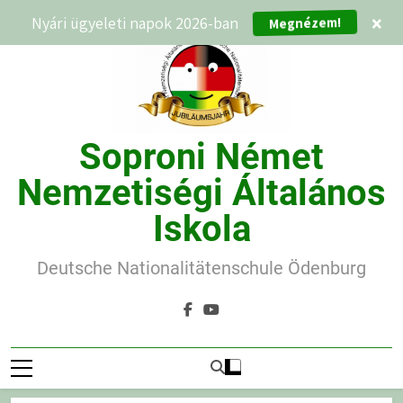
Ugrás
Nyári ügyeleti napok 2026-ban
×
Megnézem!
a
tartalomra
Soproni Német
Nemzetiségi Általános
Iskola
Deutsche Nationalitätenschule Ödenburg