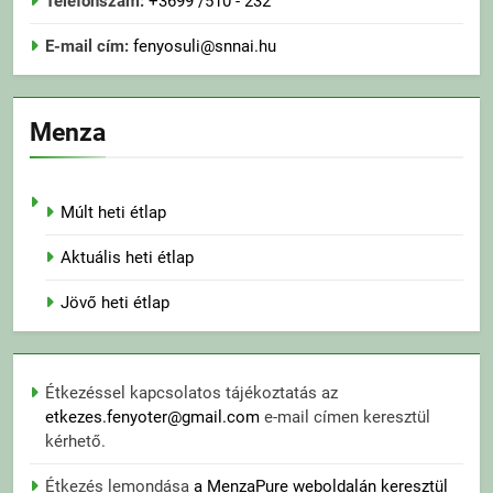
Telefonszám:
+3699 /510 - 232
E-mail cím:
fenyosuli@snnai.hu
Menza
Múlt heti étlap
Aktuális heti étlap
Jövő heti étlap
Étkezéssel kapcsolatos tájékoztatás az
etkezes.fenyoter@gmail.com
e-mail címen keresztül
kérhető.
Étkezés lemondása
a MenzaPure weboldalán keresztül