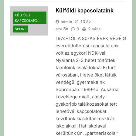
Külföldi kapcsolataink
KÜLFÖLDI
KAPCSOLATOK
admin
13 év
ezelőtt
0
2 mins
SPORT
1974-TŐL A 80-AS ÉVEK VÉGÉIG
csereüdültetési kapcsolatunk
volt az egykori NDK-val.
Nyaranta 2-3 hetet töltöttek
tanulóink családoknál Erfurt
városában, illetve őket látták
vendégül gyermekeink
Sopronban. 1989-től Ausztria
közelsége miatt, amely
gyakoribb találkozásokat tett
lehetővé, kapcsolatokat
kezdtünk kialakítani osztrák
iskolákkal. Hat iskolával
kerültünk ún. „partneriskolai”