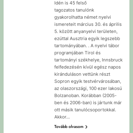
Idén is 45 felső
tagozatos tanulónk
gyakorolhatta német nyelvi
ismereteit március 30. és április
5. között anyanyelvi területen,
ezúttal Ausztria egyik legszebb
tartományában. . A nyelvi tábor
programjában Tirol és
tartományi székhelye, Innsbruck
felfedezésén kívül egész napos
kiránduláson vettünk részt
Sopron egyik testvérvárosában,
az olaszországi, 100 ezer lakosú
Bolzanoban. Korábban (2005-
ben és 2006-ban) is jártunk már
ott másik tanulócsoportokkal.
Akkor…
Tovább olvasom