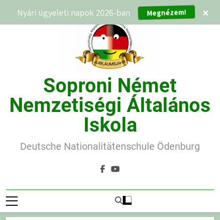
Ugrás
Nyári ügyeleti napok 2026-ban
×
Megnézem!
a
tartalomra
Soproni Német
Nemzetiségi Általános
Iskola
Deutsche Nationalitätenschule Ödenburg