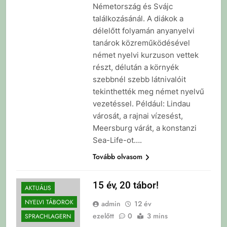
Németország és Svájc
találkozásánál. A diákok a
délelőtt folyamán anyanyelvi
tanárok közreműködésével
német nyelvi kurzuson vettek
részt, délután a környék
szebbnél szebb látnivalóit
tekinthették meg német nyelvű
vezetéssel. Például: Lindau
városát, a rajnai vízesést,
Meersburg várát, a konstanzi
Sea-Life-ot….
Tovább olvasom
15 év, 20 tábor!
AKTUÁLIS
NYELVI TÁBOROK
admin
12 év
ezelőtt
0
3 mins
SPRACHLAGERN