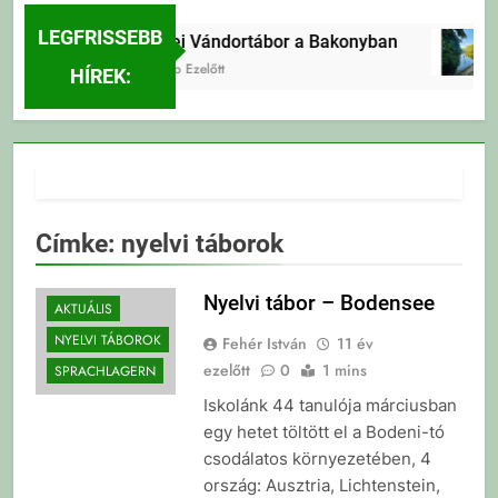
LEGFRISSEBB
Erdei Vándortábor a Bakonyban
5 Nap Ezelőtt
HÍREK:
Címke:
nyelvi táborok
Nyelvi tábor – Bodensee
AKTUÁLIS
NYELVI TÁBOROK
Fehér István
11 év
ezelőtt
0
1 mins
SPRACHLAGERN
Iskolánk 44 tanulója márciusban
egy hetet töltött el a Bodeni-tó
csodálatos környezetében, 4
ország: Ausztria, Lichtenstein,