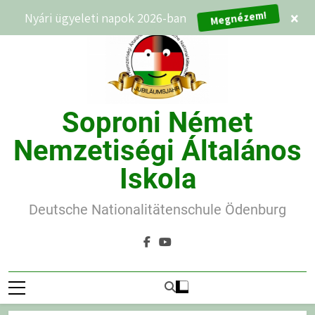
Ugrás
Nyári ügyeleti napok 2026-ban
×
Megnézem!
a
tartalomra
Soproni Német
Nemzetiségi Általános
Iskola
Deutsche Nationalitätenschule Ödenburg