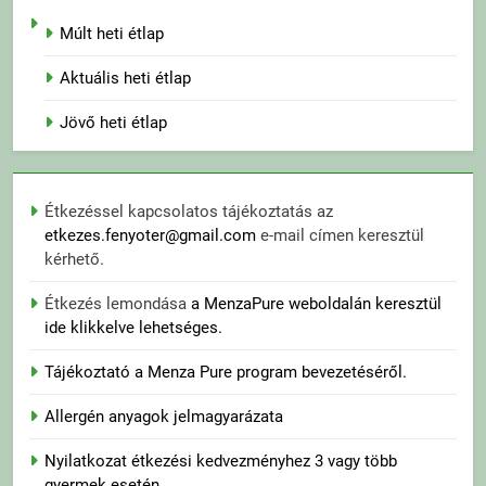
Múlt heti étlap
Aktuális heti étlap
Jövő heti étlap
Étkezéssel kapcsolatos tájékoztatás az
etkezes.fenyoter@gmail.com
e-mail címen keresztül
kérhető.
Étkezés lemondása
a MenzaPure weboldalán keresztül
ide klikkelve lehetséges.
Tájékoztató a Menza Pure program bevezetéséről.
Allergén anyagok jelmagyarázata
Nyilatkozat étkezési kedvezményhez 3 vagy több
gyermek esetén