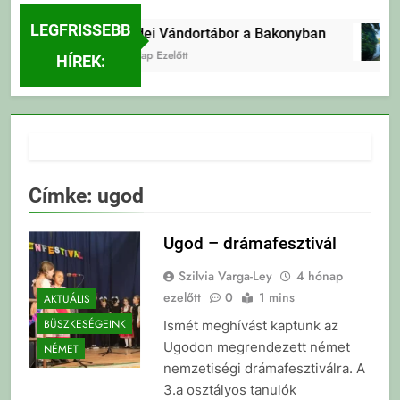
LEGFRISSEBB
Erdei Vándortábor a Bakonyban
4 Nap Ezelőtt
HÍREK:
Címke:
ugod
Ugod – drámafesztivál
Szilvia Varga-Ley
4 hónap
ezelőtt
0
1 mins
AKTUÁLIS
BÜSZKESÉGEINK
Ismét meghívást kaptunk az
Ugodon megrendezett német
NÉMET
nemzetiségi drámafesztiválra. A
3.a osztályos tanulók