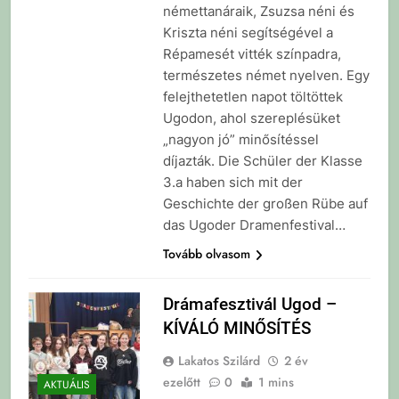
némettanáraik, Zsuzsa néni és
Kriszta néni segítségével a
Répamesét vitték színpadra,
természetes német nyelven. Egy
felejthetetlen napot töltöttek
Ugodon, ahol szereplésüket
„nagyon jó” minősítéssel
díjazták. Die Schüler der Klasse
3.a haben sich mit der
Geschichte der großen Rübe auf
das Ugoder Dramenfestival…
Tovább olvasom
Drámafesztivál Ugod –
KÍVÁLÓ MINŐSÍTÉS
Lakatos Szilárd
2 év
ezelőtt
0
1 mins
AKTUÁLIS