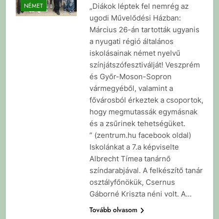
„Diákok léptek fel nemrég az
NÉMET
ugodi Művelődési Házban:
Március 26-án tartották ugyanis
a nyugati régió általános
iskolásainak német nyelvű
színjátszófesztiválját! Veszprém
és Győr-Moson-Sopron
vármegyéből, valamint a
fővárosból érkeztek a csoportok,
hogy megmutassák egymásnak
és a zsűrinek tehetségüket.
” (zentrum.hu facebook oldal)
Iskolánkat a 7.a képviselte
Albrecht Tímea tanárnő
színdarabjával. A felkészítő tanár
osztályfőnökük, Csernus
Gáborné Kriszta néni volt. A…
Tovább olvasom