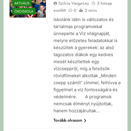
Szilvia Varga-Ley
5 hónap
AKTUÁLIS
ezelőtt
0
2 mins
ÖKOISKOLA
Iskolánk idén is változatos és
tartalmas programokkal
ünnepelte a Víz világnapját,
melyre előzetes feladatokkal is
készültek a gyerekek: az alsó
tagozatos diákok egy kedves
mesét készítettek egy
vízcseppről, míg a felsősök
rövidfilmeket alkottak „Minden
csepp számít” címmel, felhívva a
figyelmet a víz fontosságára és
védelmére. A programok
nemcsak élményt nyújtottak,
hanem hozzájárultak…
Tovább olvasom