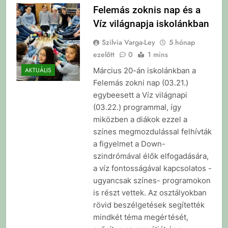
Felemás zoknis nap és a
Víz világnapja iskolánkban
Szilvia Varga-Ley
5 hónap
ezelőtt
0
1 mins
Március 20-án iskolánkban a
AKTUÁLIS
Felemás zokni nap (03.21.)
egybeesett a Víz világnapi
(03.22.) programmal, így
miközben a diákok ezzel a
színes megmozdulással felhívták
a figyelmet a Down-
szindrómával élők elfogadására,
a víz fontosságával kapcsolatos -
ugyancsak színes- programokon
is részt vettek. Az osztályokban
rövid beszélgetések segítették
mindkét téma megértését,