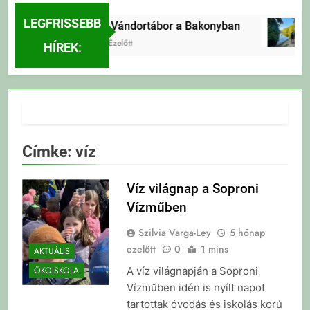
LEGFRISSEBB
Erdei Vándortábor a Bakonyban
3 Nap Ezelőtt
HÍREK:
Címke:
víz
Víz világnap a Soproni
Vízműben
Szilvia Varga-Ley
5 hónap
ezelőtt
0
1 mins
AKTUÁLIS
A víz világnapján a Soproni
ÖKOISKOLA
Vízműben idén is nyílt napot
tartottak óvodás és iskolás korú