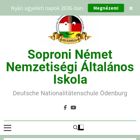
Ugrás
Nyári ügyeleti napok 2026-ban
×
Megnézem!
a
tartalomra
Soproni Német
Nemzetiségi Általános
Iskola
Deutsche Nationalitätenschule Ödenburg