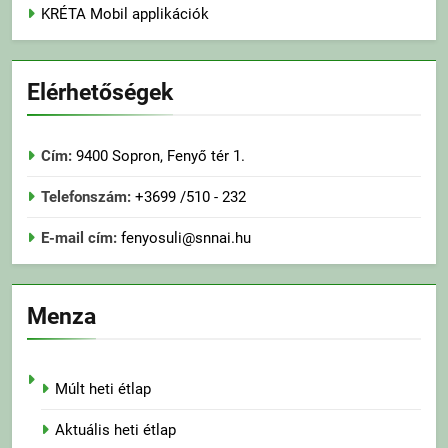
KRÉTA Mobil applikációk
Elérhetőségek
Cím:
9400 Sopron, Fenyő tér 1.
Telefonszám:
+3699 /510 - 232
E-mail cím:
fenyosuli@snnai.hu
Menza
Múlt heti étlap
Aktuális heti étlap