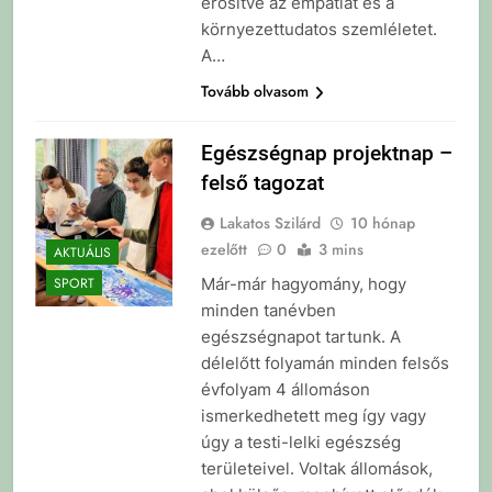
erősítve az empátiát és a
környezettudatos szemléletet.
A…
Tovább olvasom
Egészségnap projektnap –
felső tagozat
Lakatos Szilárd
10 hónap
ezelőtt
0
3 mins
AKTUÁLIS
Már-már hagyomány, hogy
SPORT
minden tanévben
egészségnapot tartunk. A
délelőtt folyamán minden felsős
évfolyam 4 állomáson
ismerkedhetett meg így vagy
úgy a testi-lelki egészség
területeivel. Voltak állomások,