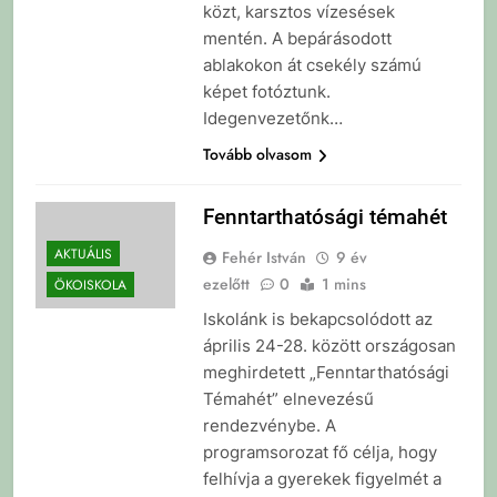
közt, karsztos vízesések
mentén. A bepárásodott
ablakokon át csekély számú
képet fotóztunk.
Idegenvezetőnk…
Tovább olvasom
Fenntarthatósági témahét
AKTUÁLIS
Fehér István
9 év
ezelőtt
0
1 mins
ÖKOISKOLA
Iskolánk is bekapcsolódott az
április 24-28. között országosan
meghirdetett „Fenntarthatósági
Témahét” elnevezésű
rendezvénybe. A
programsorozat fő célja, hogy
felhívja a gyerekek figyelmét a