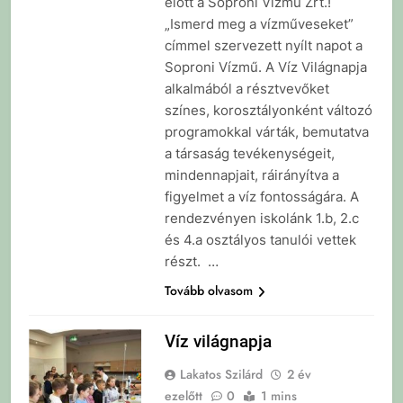
előtt a Soproni Vízmű Zrt.!
„Ismerd meg a vízműveseket”
címmel szervezett nyílt napot a
Soproni Vízmű. A Víz Világnapja
alkalmából a résztvevőket
színes, korosztályonként változó
programokkal várták, bemutatva
a társaság tevékenységeit,
mindennapjait, ráirányítva a
figyelmet a víz fontosságára. A
rendezvényen iskolánk 1.b, 2.c
és 4.a osztályos tanulói vettek
részt. …
Tovább olvasom
Víz világnapja
Lakatos Szilárd
2 év
ezelőtt
0
1 mins