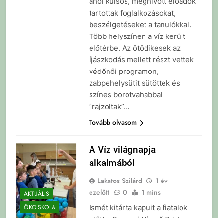
ahol külsős, meghívott előadók
tartottak foglalkozásokat,
beszélgetéseket a tanulókkal.
Több helyszínen a víz került
előtérbe. Az ötödikesek az
íjászkodás mellett részt vettek
védőnői programon,
zabpehelysütit sütöttek és
színes borotvahabbal
“rajzoltak”…
Tovább olvasom
A Víz világnapja
alkalmából
Lakatos Szilárd
1 év
ezelőtt
0
1 mins
AKTUÁLIS
Ismét kitárta kapuit a fiatalok
ÖKOISKOLA