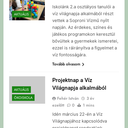
Iskolánk 2.a osztályos tanulói a
víz világnapja alkalmából részt
AKTUÁLIS
vettek a Soproni Vízmű nyílt
napján. Az érdekes, színes és
játékos programokon keresztül
bővültek a gyermekek ismeretei,
ezzel is ráirányítva a figyelmet a
víz fontosságára.
Tovább olvasom
Projektnap a Víz
Világnapja alkalmából
AKTUÁLIS
ÖKOISKOLA
Fehér István
3 év
ezelőtt
0
1 mins
Idén március 22-én a Víz
Világnapjához kapcsolódva
projektnapot rendeztünk