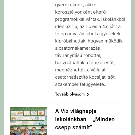
gyerekeknek, akiket
korosztályonként eltérő
programokkal vártak. Iskolánkból
idén az 1.a, az 1.c és a 4.c járt a
telep udvarán, ahol a gyerekek
kipróbálhatták, hogyan működik
a csatornakamerázás
távirányítású robottal,
használhatták a fémkeresőt,
megnézhették a vállalat
csatornatisztító kocsiját, sőt,
szakember felügyelete…
Tovább olvasom
A Víz világnapja
iskolánkban – „Minden
csepp számít”