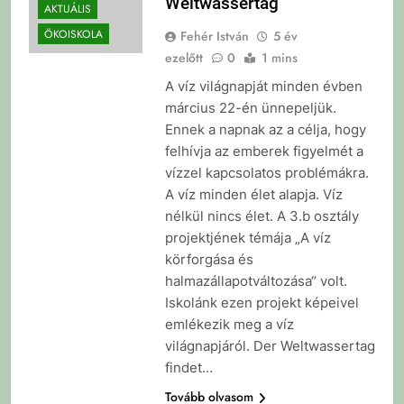
Weltwassertag
AKTUÁLIS
ÖKOISKOLA
Fehér István
5 év
ezelőtt
0
1 mins
A víz világnapját minden évben
március 22-én ünnepeljük.
Ennek a napnak az a célja, hogy
felhívja az emberek figyelmét a
vízzel kapcsolatos problémákra.
A víz minden élet alapja. Víz
nélkül nincs élet. A 3.b osztály
projektjének témája „A víz
körforgása és
halmazállapotváltozása“ volt.
Iskolánk ezen projekt képeivel
emlékezik meg a víz
világnapjáról. Der Weltwassertag
findet…
Tovább olvasom