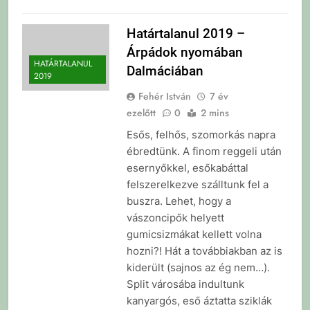
Határtalanul 2019 –
Árpádok nyomában
HATÁRTALANUL
Dalmáciában
2019
Fehér István
7 év
ezelőtt
0
2 mins
Esős, felhős, szomorkás napra
ébredtünk. A finom reggeli után
esernyőkkel, esőkabáttal
felszerelkezve szálltunk fel a
buszra. Lehet, hogy a
vászoncipők helyett
gumicsizmákat kellett volna
hozni?! Hát a továbbiakban az is
kiderült (sajnos az ég nem…).
Split városába indultunk
kanyargós, eső áztatta sziklák