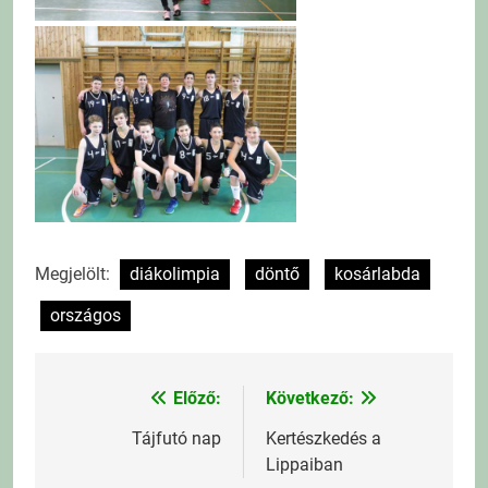
Megjelölt:
diákolimpia
döntő
kosárlabda
országos
Előző:
Következő:
Bejegyzés
navigáció
Tájfutó nap
Kertészkedés a
Lippaiban