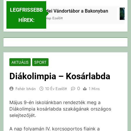
LEGFRISSEBB
Erdei Vándortábor a Bakonyban
2 Nap Ezelőtt
HÍREK:
AKTUÁLIS
SPORT
Diákolimpia – Kosárlabda
0
Fehér István
10 Év Ezelőtt
1 Mins
Május 9-én iskolánkban rendezték meg a
Diákolimpia kosárlabda szakágának országos
selejtezőjét.
A nap folyamán IV. korcsoportos fiaink a