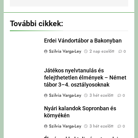
További cikkek:
Erdei Vándortábor a Bakonyban
Szilvia Varga-Ley
2 nap ezelőtt
0
Játékos nyelvtanulás és
felejthetetlen élmények – Német
tábor 3–4. osztályosoknak
Szilvia Varga-Ley
3 hét ezelőtt
0
Nyári kalandok Sopronban és
környékén
Szilvia Varga-Ley
3 hét ezelőtt
0