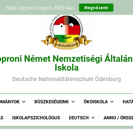
Megnézem!
Nyári ügyeleti napok 2026-ban
proni Német Nemzetiségi Általá
Iskola
Deutsche Nationalitätenschule Ödenburg
OMÁNYOK
BÜSZKESÉGEINK
ÖKOISKOLA
HAT
ÁS
ISKOLAPSZICHOLÓGUS
DEUTSCH
ANNO / ÖREG