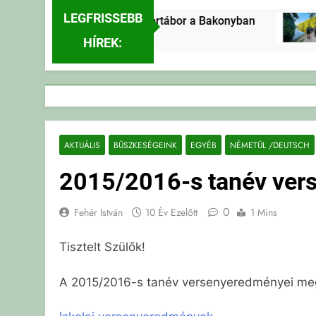
LEGFRISSEBB
Erdei Vándortábor a Bakonyban
4 Nap Ezelőtt
HÍREK:
AKTUÁLIS
BÜSZKESÉGEINK
EGYÉB
NÉMETÜL /DEUTSCH
2015/2016-s tanév ver
0
Fehér István
10 Év Ezelőtt
1 Mins
Tisztelt Szülők!
A 2015/2016-s tanév versenyeredményei meg