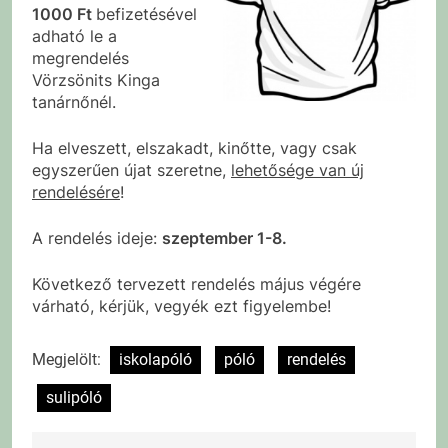
1000 Ft
befizetésével
adható le a
megrendelés
Vörzsönits Kinga
tanárnőnél.
Ha elveszett, elszakadt, kinőtte, vagy csak
egyszerűen újat szeretne,
lehetősége van új
rendelésére
!
A rendelés ideje:
szeptember 1-8.
Következő tervezett rendelés május végére
várható, kérjük, vegyék ezt figyelembe!
Megjelölt:
iskolapóló
póló
rendelés
sulipóló