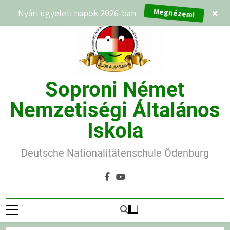
Ugrás
Megnézem!
Nyári ügyeleti napok 2026-ban
×
a
tartalomra
Soproni Német
Nemzetiségi Általános
Iskola
Deutsche Nationalitätenschule Ödenburg