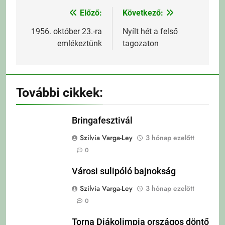
Előző:
Következő:
Bejegyzés
navigáció
1956. október 23.-ra
Nyílt hét a felső
emlékeztünk
tagozaton
További cikkek:
Bringafesztivál
Szilvia Varga-Ley
3 hónap ezelőtt
0
Városi sulipóló bajnokság
Szilvia Varga-Ley
3 hónap ezelőtt
0
Torna Diákolimpia országos döntő