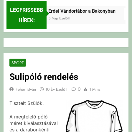
LEGFRISSEBB
Erdei Vándortábor a Bakonyban
5 Nap Ezelőtt
HÍREK:
SPORT
Sulipóló rendelés
0
Fehér István
10 Év Ezelőtt
1 Mins
Tisztelt Szülők!
A megfelelő póló
méret kiválasztásával
és a darabonkénti