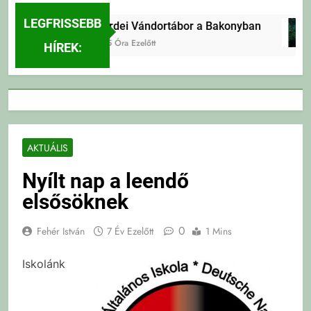
LEGFRISSEBB
Erdei Vándortábor a Bakonyban
15 Óra Ezelőtt
HÍREK:
AKTUÁLIS
Nyílt nap a leendő
elsősöknek
0
Fehér István
7 Év Ezelőtt
1 Mins
Iskolánk