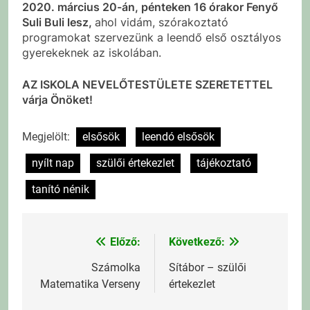
2020. március 20-án, pénteken 16 órakor Fenyő
Suli Buli lesz,
ahol vidám, szórakoztató
programokat szervezünk a leendő első osztályos
gyerekeknek az iskolában.
AZ ISKOLA NEVELŐTESTÜLETE SZERETETTEL
várja Önöket!
Megjelölt:
elsősök
leendó elsősök
nyílt nap
szülői értekezlet
tájékoztató
tanító nénik
Előző:
Következő:
Bejegyzés
navigáció
Számolka
Sítábor – szülői
Matematika Verseny
értekezlet