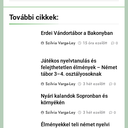
További cikkek:
Erdei Vándortábor a Bakonyban
Szilvia Varga-Ley
15 óra ezelőtt
0
Játékos nyelvtanulás és
felejthetetlen élmények – Német
tábor 3–4. osztályosoknak
Szilvia Varga-Ley
3 hét ezelőtt
0
Nyári kalandok Sopronban és
környékén
Szilvia Varga-Ley
3 hét ezelőtt
0
Élményekkel teli német nyelvi