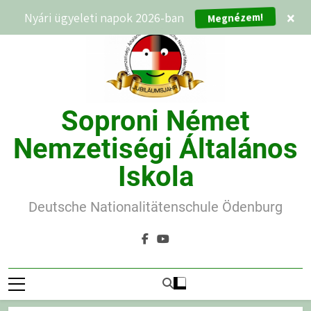
Ugrás
Megnézem!
Nyári ügyeleti napok 2026-ban
×
a
tartalomra
Soproni Német
Nemzetiségi Általános
Iskola
Deutsche Nationalitätenschule Ödenburg