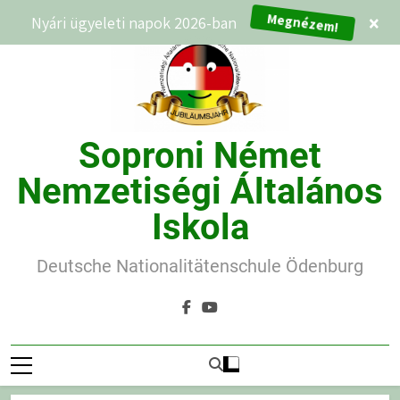
Ugrás
Megnézem!
Nyári ügyeleti napok 2026-ban
×
a
tartalomra
Soproni Német
Nemzetiségi Általános
Iskola
Deutsche Nationalitätenschule Ödenburg