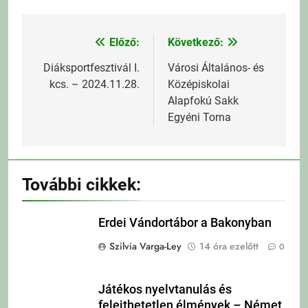
Előző:
Következő:
Bejegyzés
navigáció
Diáksportfesztivál I.
Városi Általános- és
kcs. – 2024.11.28.
Középiskolai
Alapfokú Sakk
Egyéni Torna
További cikkek:
Erdei Vándortábor a Bakonyban
Szilvia Varga-Ley
14 óra ezelőtt
0
Játékos nyelvtanulás és
felejthetetlen élmények – Német