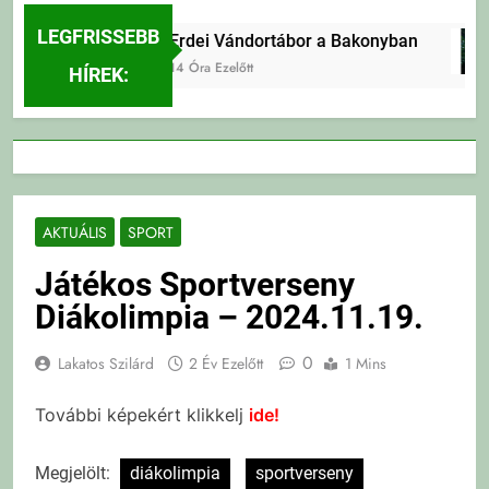
LEGFRISSEBB
Erdei Vándortábor a Bakonyban
14 Óra Ezelőtt
HÍREK:
AKTUÁLIS
SPORT
Játékos Sportverseny
Diákolimpia – 2024.11.19.
0
Lakatos Szilárd
2 Év Ezelőtt
1 Mins
További képekért klikkelj
ide!
Megjelölt:
diákolimpia
sportverseny