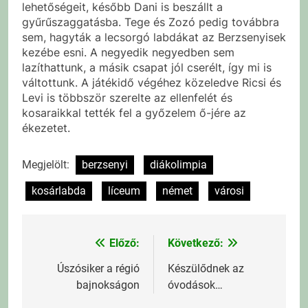
lehetőségeit, később Dani is beszállt a
gyűrűszaggatásba. Tege és Zozó pedig továbbra
sem, hagyták a lecsorgó labdákat az Berzsenyisek
kezébe esni. A negyedik negyedben sem
lazíthattunk, a másik csapat jól cserélt, így mi is
váltottunk. A játékidő végéhez közeledve Ricsi és
Levi is többször szerelte az ellenfelét és
kosaraikkal tették fel a győzelem ő-jére az
ékezetet.
Megjelölt:
berzsenyi
diákolimpia
kosárlabda
líceum
német
városi
Előző:
Következő:
Bejegyzés
navigáció
Úszósiker a régió
Készülődnek az
bajnokságon
óvodások…