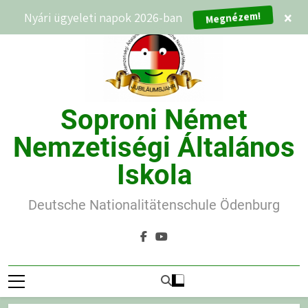
Ugrás
Megnézem!
Nyári ügyeleti napok 2026-ban
×
a
tartalomra
Soproni Német
Nemzetiségi Általános
Iskola
Deutsche Nationalitätenschule Ödenburg