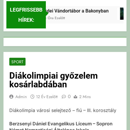
LEGFRISSEBB
Erdei Vándortábor a Bakonyban
14 Óra Ezelőtt
HÍREK:
SPORT
Diákolimpiai győzelem
kosárlabdában
0
Admin
12 Év Ezelőtt
2 Mins
Diákolimpia városi selejtező – fiú – III. korosztály
Berzsenyi Dániel Evangelikus Líceum – Sopron
Német Nemzetiségi Általános Iskola