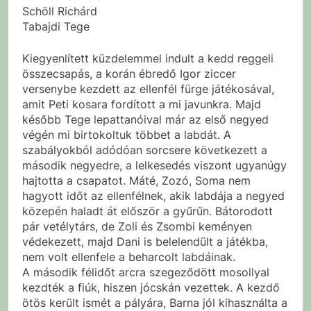
Schöll Richárd
Tabajdi Tege
Kiegyenlített küzdelemmel indult a kedd reggeli
összecsapás, a korán ébredő Igor ziccer
versenybe kezdett az ellenfél fürge játékosával,
amit Peti kosara fordított a mi javunkra. Majd
később Tege lepattanóival már az első negyed
végén mi birtokoltuk többet a labdát. A
szabályokból adódóan sorcsere következett a
második negyedre, a lelkesedés viszont ugyanúgy
hajtotta a csapatot. Máté, Zozó, Soma nem
hagyott időt az ellenfélnek, akik labdája a negyed
közepén haladt át először a gyűrűn. Bátorodott
pár vetélytárs, de Zoli és Zsombi keményen
védekezett, majd Dani is belelendült a játékba,
nem volt ellenfele a beharcolt labdáinak.
A második félidőt arcra szegeződött mosollyal
kezdték a fiúk, hiszen jócskán vezettek. A kezdő
ötös került ismét a pályára, Barna jól kihasználta a