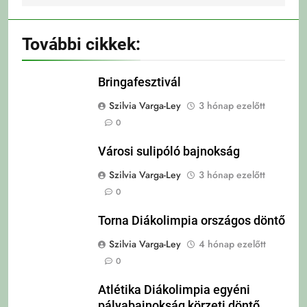
További cikkek:
Bringafesztivál
Szilvia Varga-Ley
3 hónap ezelőtt
0
Városi sulipóló bajnokság
Szilvia Varga-Ley
3 hónap ezelőtt
0
Torna Diákolimpia országos döntő
Szilvia Varga-Ley
4 hónap ezelőtt
0
Atlétika Diákolimpia egyéni
pályabajnokság körzeti döntő