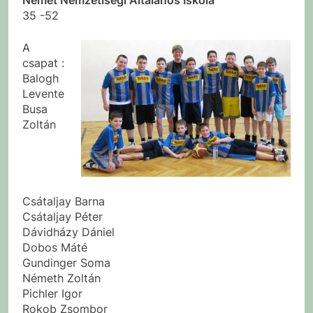
35 -52
A
csapat :
Balogh
Levente
Busa
Zoltán
Csátaljay Barna
Csátaljay Péter
Dávidházy Dániel
Dobos Máté
Gundinger Soma
Németh Zoltán
Pichler Igor
Rokob Zsombor